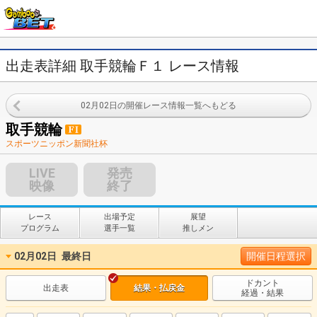
出走表詳細 取手競輪Ｆ１ レース情報
02月02日の開催レース情報一覧へもどる
取手競輪
スポーツニッポン新聞社杯
LIVE
発売
映像
終了
レース
出場予定
展望
プログラム
選手一覧
推しメン
02月02日
最終日
開催日程選択
ドカント
出走表
結果・払戻金
経過・結果