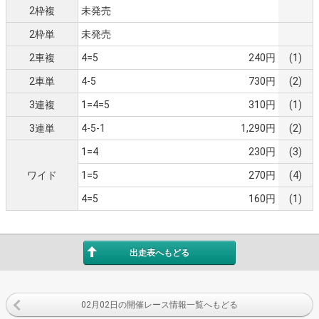
2枠複
未発売
2枠単
未発売
2車複
4=5
240円
(1)
2車単
4-5
730円
(2)
3連複
1=4=5
310円
(1)
3連単
4-5-1
1,290円
(2)
1=4
230円
(3)
ワイド
1=5
270円
(4)
4=5
160円
(1)
出走表へもどる
02月02日の開催レース情報一覧へもどる