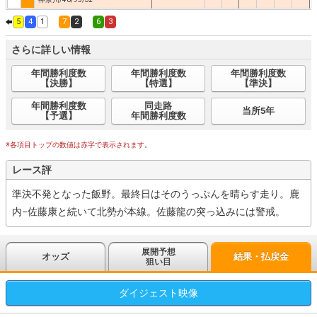
5
4
1
7
2
6
3
さらに詳しい情報
年間勝利度数
年間勝利度数
年間勝利度数
【決勝】
【特選】
【準決】
年間勝利度数
同走路
当所5年
【予選】
年間勝利度数
※各項目トップの数値は赤字で表示されます。
レース評
準決不発となった飯野。最終日はそのうっぷんを晴らす走り。鹿
内−佐藤康と続いて北勢が本線。佐藤龍の突っ込みには警戒。
展開予想
オッズ
結果・払戻金
狙い目
ダイジェスト
映像