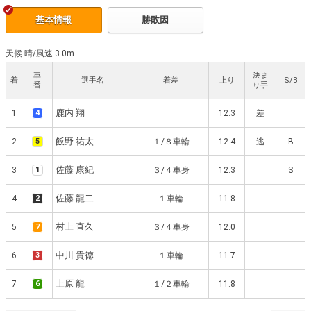
基本情報
勝敗因
天候 晴
/
風速 3.0m
車
決ま
着
選手名
着差
上り
S/B
番
り手
鹿内 翔
1
4
12.3
差
飯野 祐太
2
5
１/８車輪
12.4
逃
B
佐藤 康紀
3
1
３/４車身
12.3
S
佐藤 龍二
4
2
１車輪
11.8
村上 直久
5
7
３/４車身
12.0
中川 貴徳
6
3
１車輪
11.7
上原 龍
7
6
１/２車輪
11.8