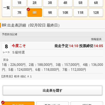
1R
2R
3R
4R
5R
6R
一覧
7R
8R
9R
10R
11R
12R
8R 出走表詳細（02月02日 最終日）
予想担当記者
情報提供
8
今度こそ
発走予定
14:10
投票締切
14:05
Ｓ級特選
レース
賞金
1着：226,000円、2着：188,000円、3着：157,000円、4着：136,000
円、5着：124,000円、6着：118,000円、7着：112,000円
【誘導員】根本 雄紀 Ａ１