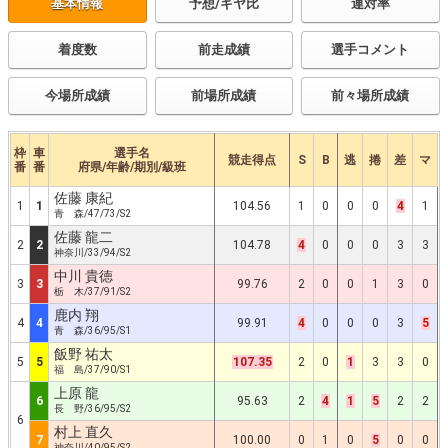
基本情報
予想/ギヤ比
連対率
着度数
前走成績
選手コメント
今場所成績
前場所成績
前々場所成績
枠
車
選手名
競走得点
S
B
逃
捲
差
マ
番
番
府県/年齢/期別/級班
佐藤 康紀
1
1
104.56
1
0
0
0
4
1
青 森/47/73/S2
佐藤 龍二
2
2
104.78
4
0
0
0
3
3
神奈川/33/94/S2
中川 貴徳
3
3
99.76
2
0
0
1
3
0
栃 木/37/91/S2
鹿内 翔
4
4
99.91
4
0
0
0
3
5
青 森/36/95/S1
飯野 祐太
5
5
107.35
2
0
1
3
3
0
福 島/37/90/S1
上原 龍
6
95.63
2
4
1
5
2
2
長 野/36/95/S2
6
村上 直久
7
100.00
0
1
0
5
0
0
神奈川/40/95/S2