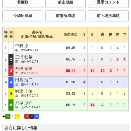
着度数
前走成績
選手コメント
今場所成績
前場所成績
前々場所成績
枠
車
選手名
競走得点
S
B
逃
捲
差
マ
番
番
府県/年齢/期別/級班
中村 淳
1
1
86.45
1
0
0
0
4
3
栃 木/50/69/A1
三浦 稔希
2
2
86.76
3
0
0
0
8
4
愛 知/46/76/A1
丹波 孝佑
3
3
88.11
0
14
10
2
2
0
大 阪/33/98/A2
田島 浩二
4
4
81.20
4
0
0
0
1
0
三 重/42/84/A2
鰐淵 圭佑
5
5
83.42
1
0
0
0
4
2
群 馬/38/90/A2
戸塚 涼介
6
6
80.19
0
14
4
0
0
0
埼 玉/27/111/A2
6
1
5
3
2
4
さらに詳しい情報