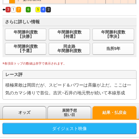
3
1
7
6
5
4
2
さらに詳しい情報
年間勝利度数
年間勝利度数
年間勝利度数
【決勝】
【特選】
【準決】
年間勝利度数
同走路
当所5年
【予選】
年間勝利度数
※各項目トップの数値は赤字で表示されます。
レース評
積極果敢は岡田だが、スピード＆パワーは斉藤が上だ。ここは一
気のカマシ捲りで首位。吉沢−石井の地元勢が続いて本線形成
展開予想
オッズ
結果・払戻金
狙い目
ダイジェスト
映像