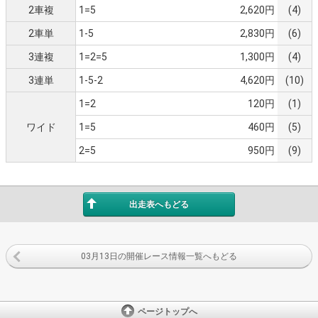
2車複
1=5
2,620円
(4)
2車単
1-5
2,830円
(6)
3連複
1=2=5
1,300円
(4)
3連単
1-5-2
4,620円
(10)
1=2
120円
(1)
ワイド
1=5
460円
(5)
2=5
950円
(9)
出走表へもどる
03月13日の開催レース情報一覧へもどる
ページトップへ