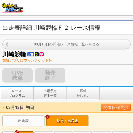
出走表詳細 川崎競輪Ｆ２ レース情報
03月13日の開催レース情報一覧へもどる
川崎競輪
競輪アプリはウィンチケット杯
LIVE
発売
映像
終了
レース
出場予定
展望
プログラム
選手一覧
推しメン
03月13日
初日
開催日程選択
出走表
結果・払戻金