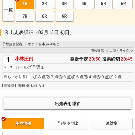
1R
2R
3R
4R
5R
6R
一覧
7R
8R
9R
1R 出走表詳細（03月13日 初日）
予想担当記者
アオケイ 宮本 みやもと
情報提供
小田競・サイクル
1
小林圧倒
発走予定
20:50
投票締切
20:45
ガールズ予選１
レース
①８点②７点③６点④５点⑤４点⑥３点⑦２点
勝ち上がり条件
【誘導員】関根 健太郎 Ａ１
基本情報
予想/ギヤ比
連対率