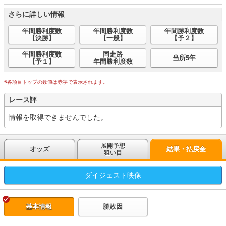
さらに詳しい情報
年間勝利度数
年間勝利度数
年間勝利度数
【決勝】
【一般】
【予２】
年間勝利度数
同走路
当所5年
【予１】
年間勝利度数
※各項目トップの数値は赤字で表示されます。
レース評
情報を取得できませんでした。
展開予想
オッズ
結果・払戻金
狙い目
ダイジェスト
映像
基本情報
勝敗因