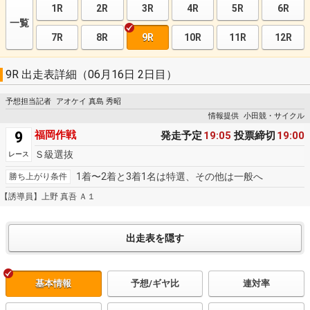
1R
2R
3R
4R
5R
6R
一覧
7R
8R
9R
10R
11R
12R
9R 出走表詳細（06月16日 2日目）
予想担当記者
アオケイ 真島 秀昭
情報提供
小田競・サイクル
9
福岡作戦
発走予定
19:05
投票締切
19:00
Ｓ級選抜
レース
1着〜2着と3着1名は特選、その他は一般へ
勝ち上がり条件
【誘導員】上野 真吾 Ａ１
基本情報
予想/ギヤ比
連対率