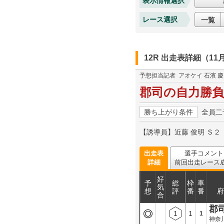
表示情報選択
レース選択
一覧
12R 出走表詳細（11
予想担当記者
アオケイ 石濱 慶
郡司の自力勝負
勝ち上がり条件
全員二
【誘導員】近藤 俊明 Ｓ２
出走表
選手コメント
詳細
前回出走レース
好
予
総
枠
車
気
想
評
番
番
府
合
郡
1
1
1
神奈川