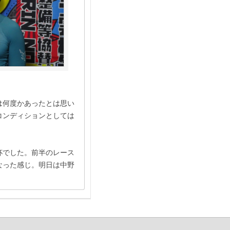
は何度かあったとは思い
コンディションとしては
杯でした。前半のレース
なった感じ。明日は中野