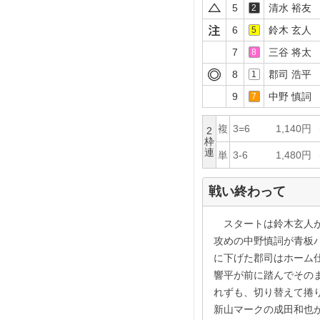
5
清水 裕友
2
6
鈴木 玄人
5
7
三谷 将太
8
8
郡司 浩平
1
9
中野 慎詞
7
複
3=6
1,140円
2
枠
連
単
3-6
1,480円
戦い終わって
スタートは鈴木玄人が
攻めの中野慎詞が青板
に下げた郡司はホーム
響平が前に踏んでその
れずも、切り替えて捲
新山マークの成田和也