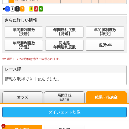
4
1
2
7
5
3
6
さらに詳しい情報
年間勝利度数
年間勝利度数
年間勝利度数
【決勝】
【特選】
【準決】
年間勝利度数
同走路
当所5年
【予選】
年間勝利度数
※各項目トップの数値は赤字で表示されます。
レース評
情報を取得できませんでした。
展開予想
オッズ
結果・払戻金
狙い目
ダイジェスト
映像