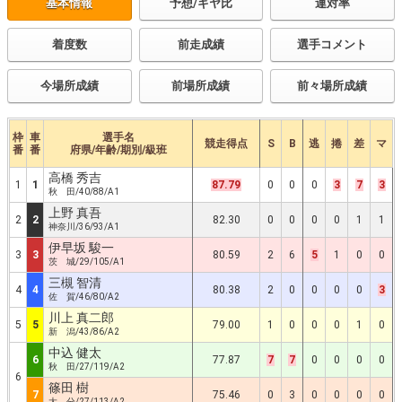
基本情報
予想/ギヤ比
連対率
着度数
前走成績
選手コメント
今場所成績
前場所成績
前々場所成績
枠
車
選手名
競走得点
S
B
逃
捲
差
マ
番
番
府県/年齢/期別/級班
高橋 秀吉
1
1
87.79
0
0
0
3
7
3
秋 田/40/88/A1
上野 真吾
2
2
82.30
0
0
0
0
1
1
神奈川/36/93/A1
伊早坂 駿一
3
3
80.59
2
6
5
1
0
0
茨 城/29/105/A1
三槻 智清
4
4
80.38
2
0
0
0
0
3
佐 賀/46/80/A2
川上 真二郎
5
5
79.00
1
0
0
0
1
0
新 潟/43/86/A2
中込 健太
6
77.87
7
7
0
0
0
0
秋 田/27/119/A2
6
篠田 樹
7
75.46
0
3
0
0
0
0
大 分/27/113/A2