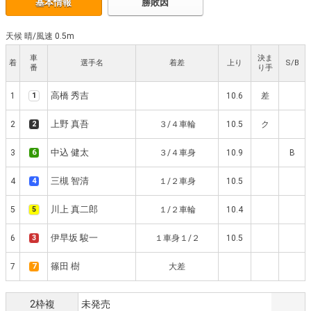
基本情報
勝敗因
天候 晴
/
風速 0.5m
車
決ま
着
選手名
着差
上り
S/B
番
り手
高橋 秀吉
1
1
10.6
差
上野 真吾
2
2
３/４車輪
10.5
ク
中込 健太
3
6
３/４車身
10.9
B
三槻 智清
4
4
１/２車身
10.5
川上 真二郎
5
5
１/２車輪
10.4
伊早坂 駿一
6
3
１車身１/２
10.5
篠田 樹
7
7
大差
2枠複
未発売