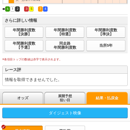
6
1
2
3
5
7
4
さらに詳しい情報
年間勝利度数
年間勝利度数
年間勝利度数
【決勝】
【特選】
【準決】
年間勝利度数
同走路
当所5年
【予選】
年間勝利度数
※各項目トップの数値は赤字で表示されます。
レース評
情報を取得できませんでした。
展開予想
オッズ
結果・払戻金
狙い目
ダイジェスト
映像