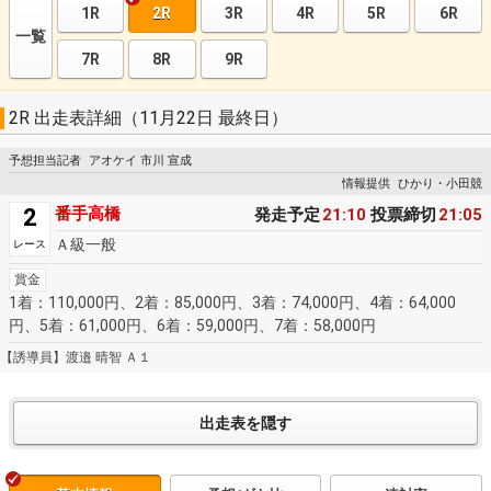
1R
2R
3R
4R
5R
6R
一覧
7R
8R
9R
2R 出走表詳細（11月22日 最終日）
予想担当記者
アオケイ 市川 宣成
情報提供
ひかり・小田競
2
番手高橋
発走予定
21:10
投票締切
21:05
Ａ級一般
レース
賞金
1着：110,000円、2着：85,000円、3着：74,000円、4着：64,000
円、5着：61,000円、6着：59,000円、7着：58,000円
【誘導員】渡邉 晴智 Ａ１