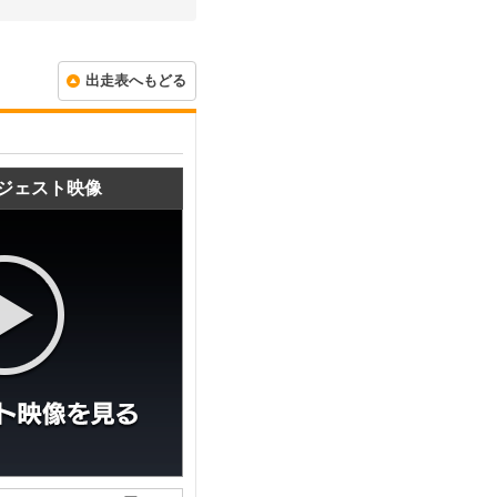
出走表へもどる
ジェスト映像