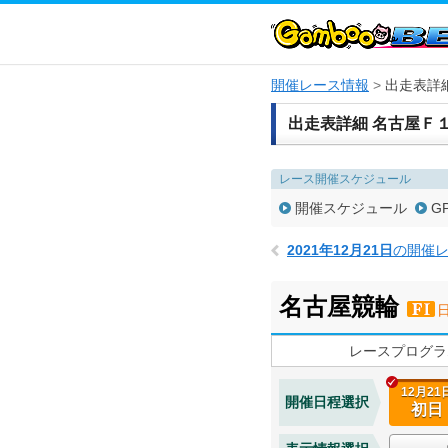
開催レース情報
出走表詳
出走表詳細 名古屋Ｆ
レース開催スケジュール
開催スケジュール
G
2021年12月21日
の開催
名古屋競輪
レースプログラ
12月21
開催日程選択
初日