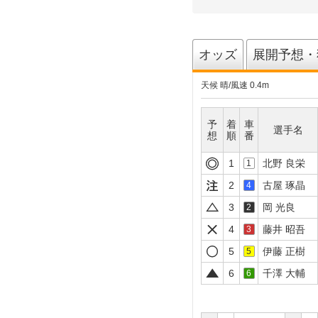
オッズ
展開予想・
天候 晴
/
風速 0.4m
予
着
車
選手名
想
順
番
1
北野 良栄
1
2
古屋 琢晶
4
3
岡 光良
2
4
藤井 昭吾
3
5
伊藤 正樹
5
6
千澤 大輔
6