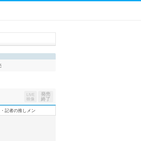
売
発売
LIVE
終了
映像
望・記者の推しメン