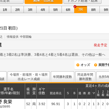
結果・払戻金
出走表
ドカント経過・結果
7R
1R
2R
3R
4R
5R
6R
8R
9R
21日 初日）
信之
情報提供
中部競輪
選
発走予定
2着と3着2名は準決勝、3着4名と4着と5着4名は選抜、その他は一般へ
オッズ
展開予
今場所・前場所・前々場所
同走路年間
年間勝利度数
当所5
成績
出走レース成績
勝利度数
直近4ヶ月の成
選手名
級
脚
ギヤ
1
2
3
県/年齢/期別
班
質
倍数
競走得点
S
B
逃
捲
差
マ
着
着
着
野 良栄
S2
両
3.92
96.91
3
1
0
2
2
1
3
2
0
/38/95