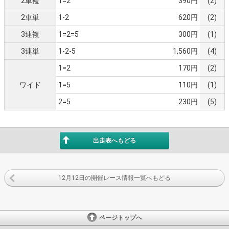
2車複
1=2
390円
(2)
2車単
1-2
620円
(2)
3連複
1=2=5
300円
(1)
3連単
1-2-5
1,560円
(4)
1=2
170円
(2)
ワイド
1=5
110円
(1)
2=5
230円
(5)
出走表へもどる
12月12日の開催レース情報一覧へもどる
ページトップへ