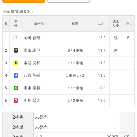
天候 曇
/
風速 0.2m
車
決ま
着
選手名
着差
上り
S/B
番
り手
岡崎 智哉
1
1
12.0
逃
B
高市 訓但
2
2
３/４車輪
11.7
差
水谷 良和
3
5
１/２車輪
11.9
八尋 英輔
4
4
１車身１/２
11.6
掛水 泰範
5
6
１/２車輪
12.0
小川 賢人
6
3
１/２車身
12.0
2枠複
未発売
2枠単
未発売