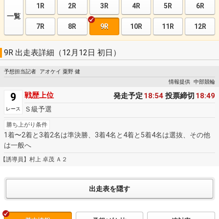
1R
2R
3R
4R
5R
6R
一覧
7R
8R
9R
10R
11R
12R
9R 出走表詳細（12月12日 初日）
予想担当記者
アオケイ 粟野 健
情報提供
中部競輪
9
戦歴上位
発走予定
18:54
投票締切
18:49
Ｓ級予選
レース
勝ち上がり条件
1着〜2着と3着2名は準決勝、3着4名と4着と5着4名は選抜、その他
は一般へ
【誘導員】村上 卓茂 Ａ２