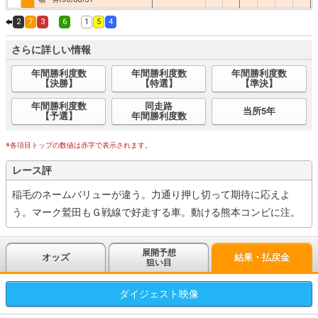
2
7
3
6
1
5
4
さらに詳しい情報
年間勝利度数
年間勝利度数
年間勝利度数
【決勝】
【特選】
【準決】
年間勝利度数
同走路
当所5年
【予選】
年間勝利度数
※各項目トップの数値は赤字で表示されます。
レース評
稲毛のネームバリューが違う。力通り押し切って期待に応えよ
う。マーク鷲田もＧ戦線で好走する車。動ける熊本コンビに注。
展開予想
オッズ
結果・払戻金
狙い目
ダイジェスト
映像