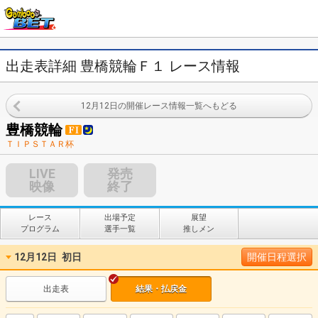
出走表詳細 豊橋競輪Ｆ１ レース情報
12月12日の開催レース情報一覧へもどる
豊橋競輪
ＴＩＰＳＴＡＲ杯
LIVE
発売
映像
終了
レース
出場予定
展望
プログラム
選手一覧
推しメン
12月12日
初日
開催日程選択
出走表
結果・払戻金