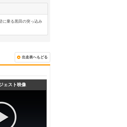
登に乗る黒田の突っ込み
出走表へもどる
ジェスト映像