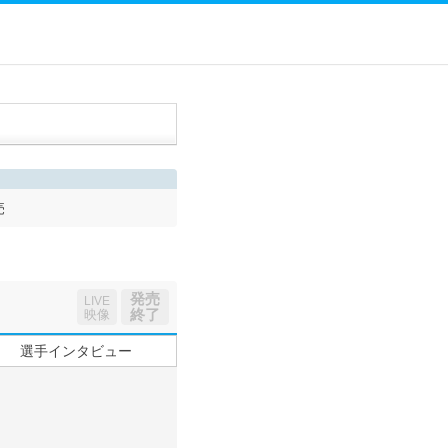
売
発売
LIVE
終了
映像
選手インタビュー