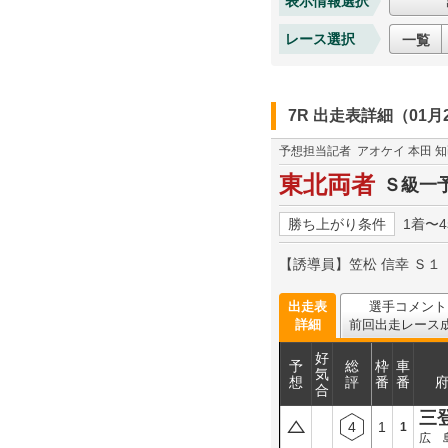
表示情報選択
レース選択
一覧
7R 出走表詳細（01月
予想担当記者
アオケイ 本田 
東北両者
Ｓ級一
勝ち上がり条件
1着〜
【誘導員】笠松 信幸 Ｓ１
出走表
選手コメント
詳細
前回出走レース
好
予
総
枠
車
気
想
評
番
番
府
合
三
4
1
1
広 島