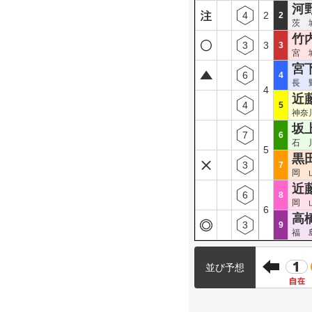
河
4
2
2
茨 城
竹
3
3
3
宮 城
宮
6
4
長 野
4
近
4
5
神奈川
坂
7
6
石 川
5
黒
3
7
岡 山
近
6
8
岡 山
6
高
3
9
福 島
並び予想