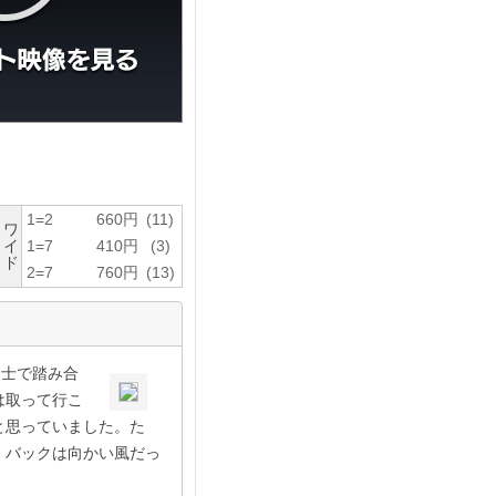
1=2
660円
(11)
ワ
イ
1=7
410円
(3)
ド
2=7
760円
(13)
同士で踏み合
は取って行こ
と思っていました。た
。バックは向かい風だっ