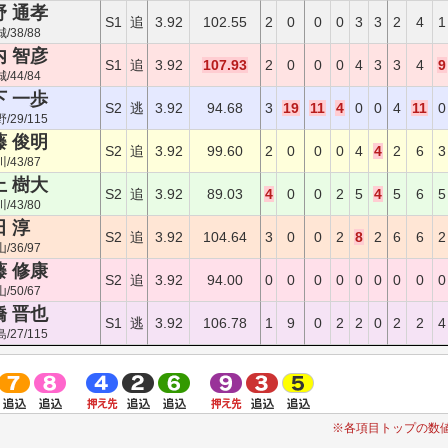
野 通孝
S1
追
3.92
102.55
2
0
0
0
3
3
2
4
1
/38/88
内 智彦
S1
追
3.92
107.93
2
0
0
0
4
3
3
4
9
/44/84
下 一歩
S2
逃
3.92
94.68
3
19
11
4
0
0
4
11
0
/29/115
藤 俊明
S2
追
3.92
99.60
2
0
0
0
4
4
2
6
3
/43/87
上 樹大
S2
追
3.92
89.03
4
0
0
2
5
4
5
6
5
/43/80
田 淳
S2
追
3.92
104.64
3
0
0
2
8
2
6
6
2
/36/97
藤 修康
S2
追
3.92
94.00
0
0
0
0
0
0
0
0
0
/50/67
橋 晋也
S1
逃
3.92
106.78
1
9
0
2
2
0
2
2
4
/27/115
※各項目トップの数