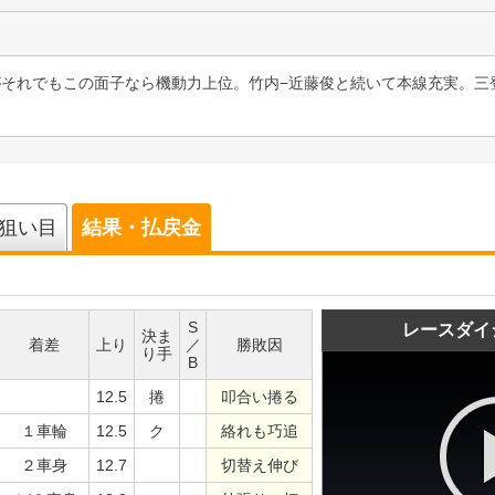
それでもこの面子なら機動力上位。竹内−近藤俊と続いて本線充実。三
狙い目
結果・払戻金
S
レースダイ
決ま
着差
上り
／
勝敗因
り手
B
12.5
捲
叩合い捲る
１車輪
12.5
ク
絡れも巧追
２車身
12.7
切替え伸び