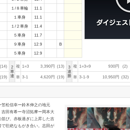
１/８車輪
11.1
１車身
11.1
１/２車身
11.4
５車身
11.7
９車身
12.9
B
５車身
12.9
(14)
複
1=3
3,390円
(13)
複
1=3=9
930円
(2)
2
3
車
連
連
勝
(19)
単
3-1
4,620円
(19)
単
3-1-9
10,950円
(32)
笠松信幸ー鈴木伸之の地元
、吉田有希ー寺沼拓摩ー岡本大
の並び。赤板過ぎに上昇した吉
者で壮絶なもがき合い。志田が