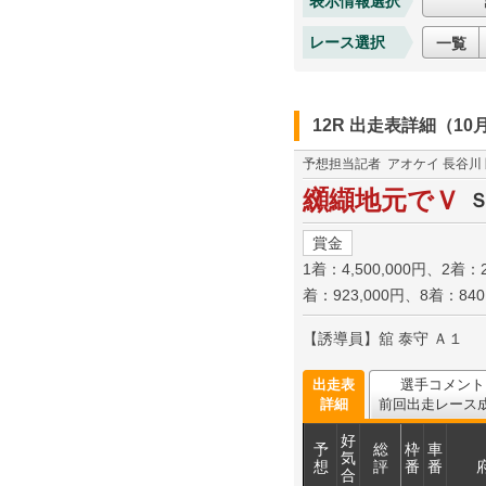
表示情報選択
レース選択
一覧
12R 出走表詳細（10
予想担当記者
アオケイ 長谷川
纐纈地元でＶ
賞金
1着：4,500,000円、2着：2
着：923,000円、8着：840
【誘導員】舘 泰守 Ａ１
出走表
選手コメント
詳細
前回出走レース
好
予
総
枠
車
気
想
評
番
番
合