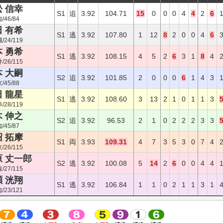
 信幸
S1
追
3.92
104.71
15
0
0
0
4
4
2
6
/46/84
 有希
S1
逃
3.92
107.80
1
12
8
2
0
0
4
6
24/119
 勇希
S1
逃
3.92
108.15
4
5
2
6
3
1
8
4
26/115
 大嗣
S2
追
3.92
101.85
2
0
0
0
6
1
4
3
/45/88
 龍星
S1
逃
3.92
108.60
3
13
2
1
0
1
1
3
28/119
 伸之
S2
追
3.92
96.53
2
1
0
2
2
2
3
3
/45/87
 拓摩
S1
両
3.93
109.31
4
7
3
5
3
0
7
4
26/115
原 丈一郎
S2
逃
3.92
100.08
5
14
2
6
0
0
4
4
27/115
 洸翔
S1
逃
3.92
106.84
1
1
0
2
1
1
3
1
23/121