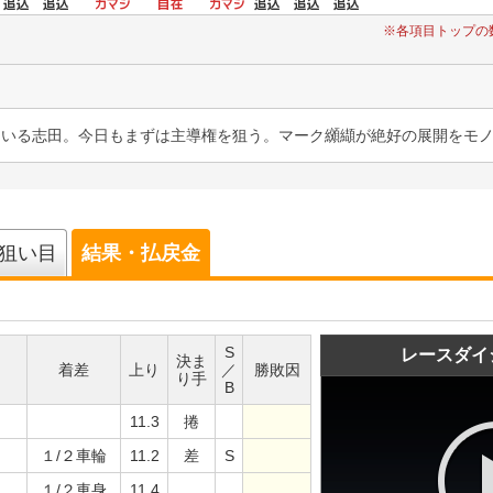
※各項目トップの
ている志田。今日もまずは主導権を狙う。マーク纐纈が絶好の展開をモ
狙い目
結果・払戻金
S
レースダイ
決ま
着差
上り
／
勝敗因
り手
B
11.3
捲
１/２車輪
11.2
差
S
１/２車身
11.4