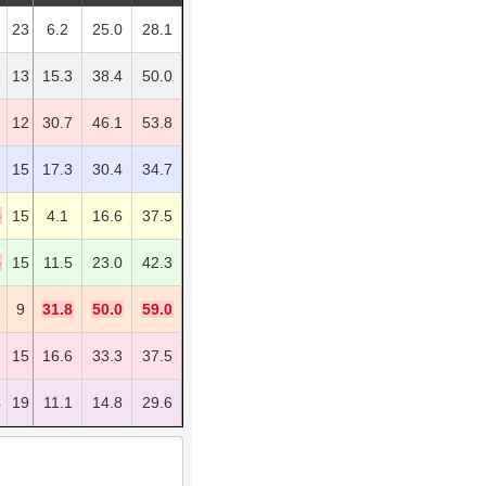
1
23
6.2
25.0
28.1
3
13
15.3
38.4
50.0
2
12
30.7
46.1
53.8
1
15
17.3
30.4
34.7
5
15
4.1
16.6
37.5
5
15
11.5
23.0
42.3
2
9
31.8
50.0
59.0
1
15
16.6
33.3
37.5
4
19
11.1
14.8
29.6