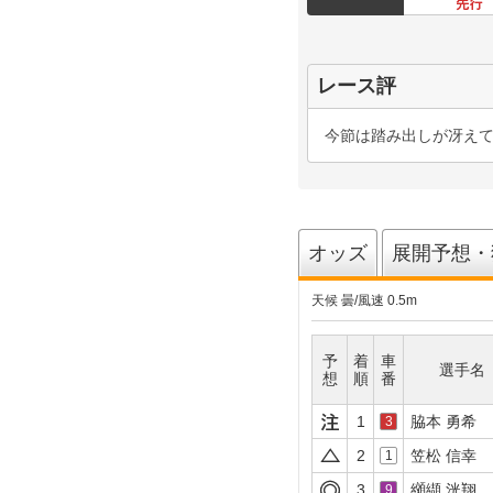
レース評
今節は踏み出しが冴え
オッズ
展開予想・
天候 曇
/
風速 0.5m
予
着
車
選手名
想
順
番
1
脇本 勇希
3
2
笠松 信幸
1
3
纐纈 洸翔
9