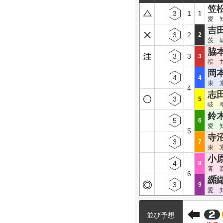
笠松
3
1
1
愛 知
吉田
3
2
2
茨 城/
脇本
3
3
3
福 井/
岡本
4
4
東 京
4
志田
3
5
岐 阜/
鈴木
5
6
愛 知
5
寺沼
3
7
東 京/
小
4
8
青 森/
6
纐纈
3
9
愛 知/
並び予想