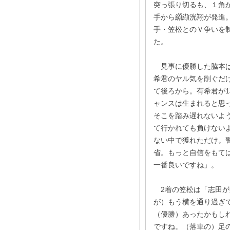
突っ張り切るも、１角
手から纐纈洸翔が発進
手・笠松とのＶ争いを
た。
見事に優勝した脇本は
希君のヤル気を削ぐだ
て後ろから。有希君が
ャンスは生まれると思
そこを踏み遅れないよ
て行かれても負けない
ない中で獲れただけ。
省。もっと自信をもて
一番良いですね」。
2着の笠松は「志田が
が）もう横を通り過ぎ
（優勝）あったかもし
ですね。（落車の）足