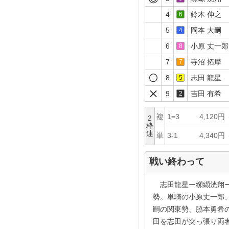
4
鈴木 伸之
6
5
岡本 大嗣
4
6
小原 丈一郎
8
7
寺沼 拓摩
7
8
志田 龍星
5
9
吉田 有希
2
複
1=3
4,120円
2
枠
連
単
3-1
4,340円
戦い終わって
志田龍星ー纐纈洸翔ー
勢。単騎の小原丈一郎
嗣の関東勢、脇本勇希
田を志田が突っ張り両