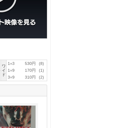
1=3
530円
(8)
ワ
イ
1=9
170円
(1)
ド
3=9
310円
(2)