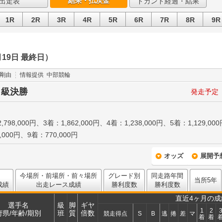
結果・払戻金
出走表
ドカント経過・結果
1R
2R
3R
4R
5R
6R
7R
8R
9R
月19日 最終日）
 剛由
情報提供
中部競輪
Ｓ級決勝
発走予定
,798,000円、3着：1,862,000円、4着：1,238,000円、5着：1,129,00
,000円、9着：770,000円
オッズ
展開予
今場所・前場所・前々場所
グレード別
同走路年間
当所5年
成績
出走レース成績
勝利度数
勝利度数
直近4ヶ月の成
選手名
級
脚
ギヤ
1
2
府県/年齢/期別
班
質
倍数
競走得点
S
B
逃
捲
差
マ
着
着