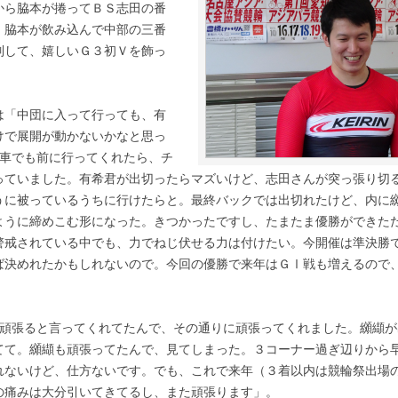
から脇本が捲ってＢＳ志田の番
。脇本が飲み込んで中部の三番
制して、嬉しいＧ３初Ｖを飾っ
「中団に入って行っても、有
けで展開が動かないかなと思っ
1車でも前に行ってくれたら、チ
っていました。有希君が出切ったらマズいけど、志田さんが突っ張り切
うに被っているうちに行けたらと。最終バックでは出切れたけど、内に
ように締めこむ形になった。きつかったですし、たまたま優勝ができた
警戒されている中でも、力でねじ伏せる力は付けたい。今開催は準決勝
ば決めれたかもしれないので。今回の優勝で来年はＧⅠ戦も増えるので
頑張ると言ってくれてたんで、その通りに頑張ってくれました。纐纈が
てて。纐纈も頑張ってたんで、見てしまった。３コーナー過ぎ辺りから
れないけど、仕方ないです。でも、これで来年（３着以内は競輪祭出場
の痛みは大分引いてきてるし、また頑張ります」。