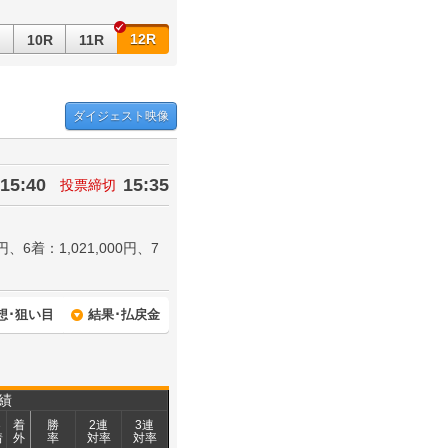
12R
10R
11R
ダイジェスト
映像
15:40
15:35
投票締切
0円、6着：1,021,000円、7
想･狙い目
結果･払戻金
績
3
着
勝
2連
3連
着
外
率
対率
対率