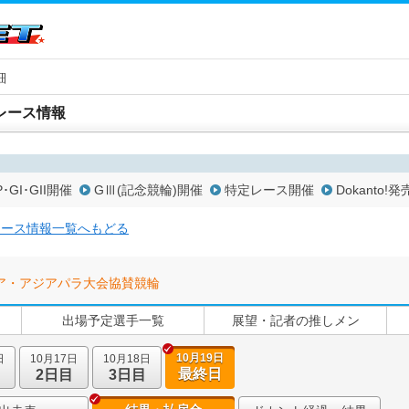
細
レース情報
P･GI･GII開催
GⅢ(記念競輪)開催
特定レース開催
Dokanto!発
レース情報一覧へもどる
ア・アジアパラ大会協賛競輪
出場予定選手一覧
展望・記者の推しメン
10月19日
日
10月17日
10月18日
最終日
2日目
3日目