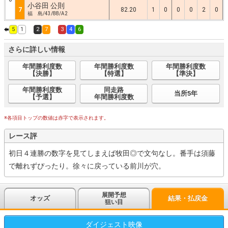
小谷田 公則
7
82.20
1
0
0
0
2
0
福 島/43/88/A2
5
1
2
7
3
4
6
さらに詳しい情報
年間勝利度数
年間勝利度数
年間勝利度数
【決勝】
【特選】
【準決】
年間勝利度数
同走路
当所5年
【予選】
年間勝利度数
※各項目トップの数値は赤字で表示されます。
レース評
初日４連勝の数字を見てしまえば牧田◎で文句なし。番手は須藤
で離れずぴったり。徐々に戻っている前川が穴。
展開予想
オッズ
結果・払戻金
狙い目
ダイジェスト
映像