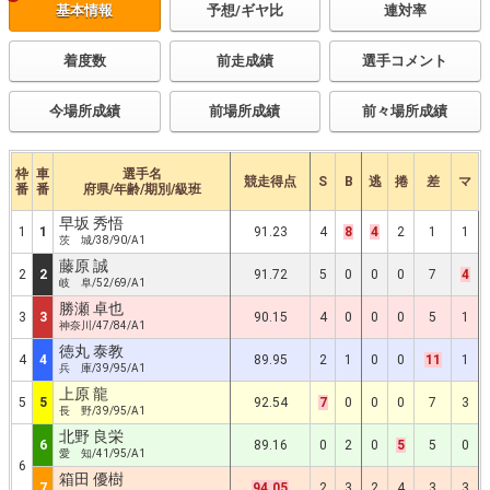
基本情報
予想/ギヤ比
連対率
着度数
前走成績
選手コメント
今場所成績
前場所成績
前々場所成績
枠
車
選手名
競走得点
S
B
逃
捲
差
マ
番
番
府県/年齢/期別/級班
早坂 秀悟
1
1
91.23
4
8
4
2
1
1
茨 城/38/90/A1
藤原 誠
2
2
91.72
5
0
0
0
7
4
岐 阜/52/69/A1
勝瀬 卓也
3
3
90.15
4
0
0
0
5
1
神奈川/47/84/A1
徳丸 泰教
4
4
89.95
2
1
0
0
11
1
兵 庫/39/95/A1
上原 龍
5
5
92.54
7
0
0
0
7
3
長 野/39/95/A1
北野 良栄
6
89.16
0
2
0
5
5
0
愛 知/41/95/A1
6
箱田 優樹
7
94.05
2
3
2
4
3
3