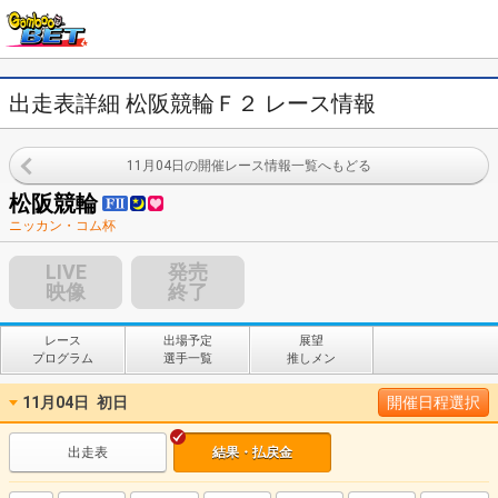
出走表詳細 松阪競輪Ｆ２ レース情報
11月04日の開催レース情報一覧へもどる
松阪競輪
ニッカン・コム杯
LIVE
発売
映像
終了
レース
出場予定
展望
プログラム
選手一覧
推しメン
11月04日
初日
開催日程選択
出走表
結果・払戻金