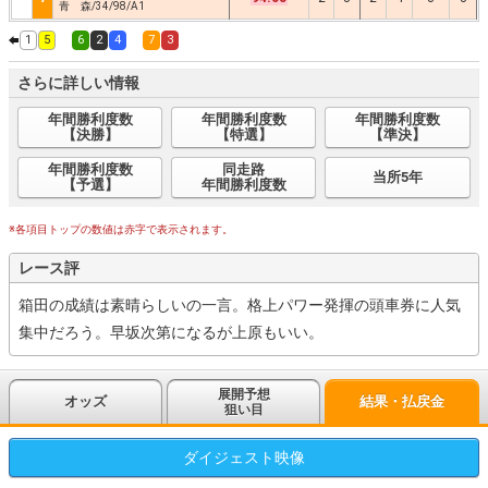
青 森/34/98/A1
1
5
6
2
4
7
3
さらに詳しい情報
年間勝利度数
年間勝利度数
年間勝利度数
【決勝】
【特選】
【準決】
年間勝利度数
同走路
当所5年
【予選】
年間勝利度数
※各項目トップの数値は赤字で表示されます。
レース評
箱田の成績は素晴らしいの一言。格上パワー発揮の頭車券に人気
集中だろう。早坂次第になるが上原もいい。
展開予想
オッズ
結果・払戻金
狙い目
ダイジェスト
映像