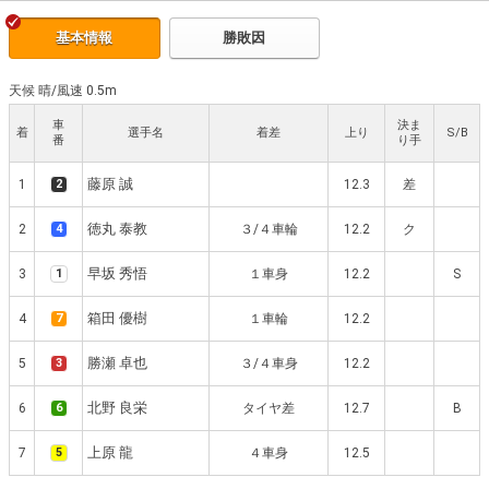
基本情報
勝敗因
天候 晴
/
風速 0.5m
車
決ま
着
選手名
着差
上り
S/B
番
り手
藤原 誠
1
2
12.3
差
徳丸 泰教
2
4
３/４車輪
12.2
ク
早坂 秀悟
3
1
１車身
12.2
S
箱田 優樹
4
7
１車輪
12.2
勝瀬 卓也
5
3
３/４車身
12.2
北野 良栄
6
6
タイヤ差
12.7
B
上原 龍
7
5
４車身
12.5