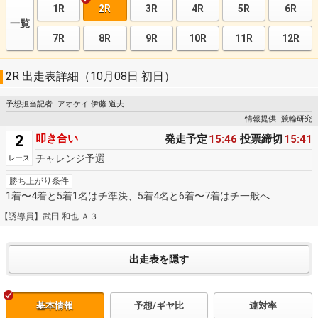
1R
2R
3R
4R
5R
6R
一覧
7R
8R
9R
10R
11R
12R
2R 出走表詳細（10月08日 初日）
予想担当記者
アオケイ 伊藤 道夫
情報提供
競輪研究
2
叩き合い
発走予定
15:46
投票締切
15:41
チャレンジ予選
レース
勝ち上がり条件
1着〜4着と5着1名はチ準決、5着4名と6着〜7着はチ一般へ
【誘導員】武田 和也 Ａ３
基本情報
予想/ギヤ比
連対率