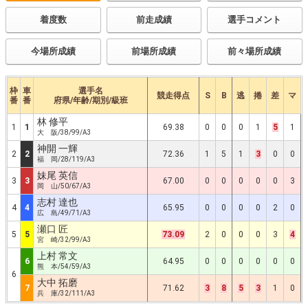
着度数
前走成績
選手コメント
今場所成績
前場所成績
前々場所成績
枠
車
選手名
競走得点
S
B
逃
捲
差
マ
番
番
府県/年齢/期別/級班
林 修平
1
1
69.38
0
0
0
1
5
1
大 阪/38/99/A3
神開 一輝
2
2
72.36
1
5
1
3
0
0
福 岡/28/119/A3
妹尾 英信
3
3
67.00
0
0
0
0
0
3
岡 山/50/67/A3
志村 達也
4
4
65.95
0
0
0
0
2
0
広 島/49/71/A3
瀬口 匠
5
5
73.09
2
0
0
0
3
4
宮 崎/32/99/A3
上村 常文
6
64.95
0
0
0
0
0
0
熊 本/54/59/A3
6
大中 拓磨
7
71.62
3
8
5
3
1
0
兵 庫/32/111/A3