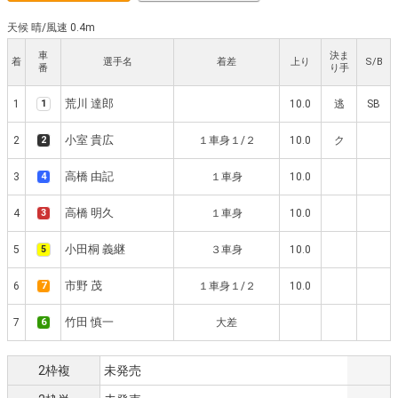
天候 晴
/
風速 0.4m
車
決ま
着
選手名
着差
上り
S/B
番
り手
荒川 達郎
1
1
10.0
逃
SB
小室 貴広
2
2
１車身１/２
10.0
ク
高橋 由記
3
4
１車身
10.0
高橋 明久
4
3
１車身
10.0
小田桐 義継
5
5
３車身
10.0
市野 茂
6
7
１車身１/２
10.0
竹田 慎一
7
6
大差
2枠複
未発売