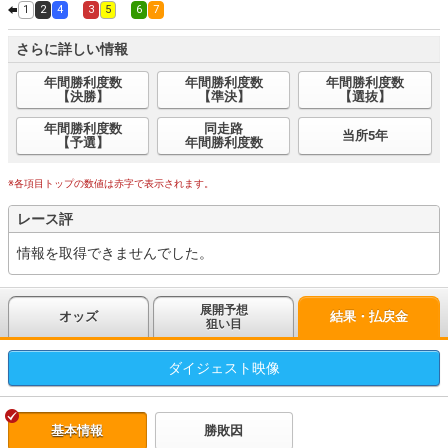
1
2
4
3
5
6
7
さらに詳しい情報
年間勝利度数
年間勝利度数
年間勝利度数
【決勝】
【準決】
【選抜】
年間勝利度数
同走路
当所5年
【予選】
年間勝利度数
※各項目トップの数値は赤字で表示されます。
レース評
情報を取得できませんでした。
展開予想
オッズ
結果・払戻金
狙い目
ダイジェスト
映像
基本情報
勝敗因