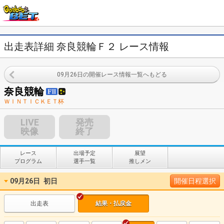
出走表詳細 奈良競輪Ｆ２ レース情報
09月26日の開催レース情報一覧へもどる
奈良競輪
ＷＩＮＴＩＣＫＥＴ杯
LIVE
発売
映像
終了
レース
出場予定
展望
プログラム
選手一覧
推しメン
09月26日
初日
開催日程選択
出走表
結果・払戻金