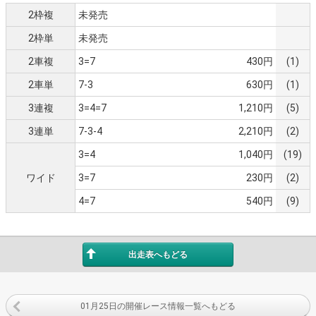
2枠複
未発売
2枠単
未発売
2車複
3=7
430円
(1)
2車単
7-3
630円
(1)
3連複
3=4=7
1,210円
(5)
3連単
7-3-4
2,210円
(2)
3=4
1,040円
(19)
ワイド
3=7
230円
(2)
4=7
540円
(9)
出走表へもどる
01月25日の開催レース情報一覧へもどる