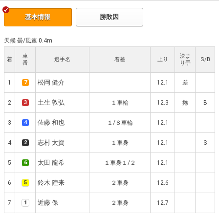
基本情報
勝敗因
天候 曇
/
風速 0.4m
車
決ま
着
選手名
着差
上り
S/B
番
り手
松岡 健介
1
7
12.1
差
土生 敦弘
2
3
１車輪
12.3
捲
B
佐藤 和也
3
4
１/８車輪
12.1
志村 太賀
4
2
１車身
12.1
S
太田 龍希
5
6
１車身１/２
12.1
鈴木 陸来
6
5
２車身
12.6
近藤 保
7
1
２車身
12.7