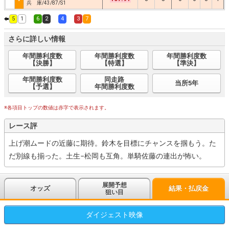
兵 庫/43/87/S1
5
1
6
2
4
3
7
さらに詳しい情報
年間勝利度数
年間勝利度数
年間勝利度数
【決勝】
【特選】
【準決】
年間勝利度数
同走路
当所5年
【予選】
年間勝利度数
※各項目トップの数値は赤字で表示されます。
レース評
上げ潮ムードの近藤に期待。鈴木を目標にチャンスを掴もう。た
だ別線も揃った。土生−松岡も互角。単騎佐藤の連出が怖い。
展開予想
オッズ
結果・払戻金
狙い目
ダイジェスト
映像