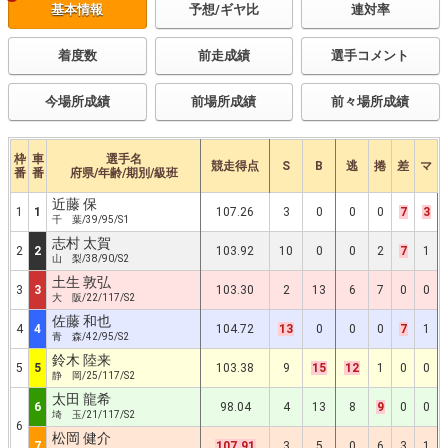
基本情報
予想/ギヤ比
連対率
着度数
前走成績
選手コメント
今場所成績
前場所成績
前々場所成績
枠
車
選手名
競走得点
S
B
逃
捲
差
マ
番
番
府県/年齢/期別/級班
近藤 保
1
1
107.26
3
0
0
0
7
3
千 葉/39/95/S1
志村 太賀
2
2
103.92
10
0
0
2
7
1
山 梨/38/90/S2
土生 敦弘
3
3
103.30
2
13
6
7
0
0
大 阪/22/117/S2
佐藤 和也
4
4
104.72
13
0
0
0
7
1
青 森/42/95/S2
鈴木 陸来
5
5
103.38
9
15
12
1
0
0
静 岡/25/117/S2
太田 龍希
6
98.04
4
13
8
9
0
0
埼 玉/21/117/S2
6
松岡 健介
7
107.91
3
5
0
6
3
1