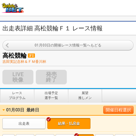
出走表詳細 高松競輪Ｆ１ レース情報
01月03日の開催レース情報一覧へもどる
高松競輪
吉田実記念杯＆ＦＭ香川杯
LIVE
発売
映像
終了
レース
出場予定
展望
プログラム
選手一覧
推しメン
01月03日
最終日
開催日程選択
出走表
結果・払戻金