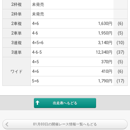
2枠複
未発売
2枠単
未発売
2車複
4=6
1,630円
(6)
2車単
4-6
1,950円
(5)
3連複
4=5=6
3,140円
(10)
3連単
4-6-5
12,340円
(37)
4=5
370円
(5)
ワイド
4=6
410円
(6)
5=6
1,790円
(17)
出走表へもどる
01月03日の開催レース情報一覧へもどる