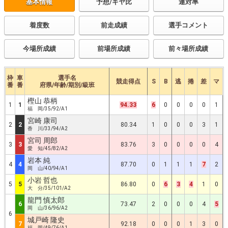
基本情報
予想/ギヤ比
連対率
着度数
前走成績
選手コメント
今場所成績
前場所成績
前々場所成績
枠
車
選手名
競走得点
S
B
逃
捲
差
マ
番
番
府県/年齢/期別/級班
樫山 恭柄
1
1
94.33
6
0
0
0
0
1
福 岡/35/92/A1
宮崎 康司
2
2
80.34
1
0
0
0
3
1
香 川/33/94/A2
宮司 周郎
3
3
83.76
3
0
0
0
0
4
愛 知/45/82/A2
岩本 純
4
4
87.70
0
1
1
1
7
2
岡 山/40/94/A1
小岩 哲也
5
5
86.80
0
6
3
4
1
0
大 分/35/101/A2
龍門 慎太郎
6
73.47
2
0
0
0
4
5
岡 山/36/96/A2
6
城戸崎 隆史
7
92.18
0
0
0
1
3
0
福 岡/49/76/A1