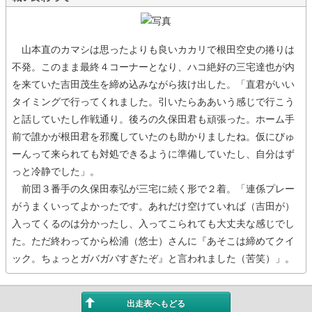
山本直のカマシは思ったよりも良いカカリで根田空史の捲りは
不発。このまま最終４コーナーとなり、ハコ絶好の三宅達也が内
を来ていた吉田茂生を締め込みながら抜け出した。「直君がいい
タイミングで行ってくれました。引いたらああいう感じで行こう
と話していたし作戦通り。後ろの久保田君も頑張った。ホーム手
前で誰かが根田君を邪魔していたのも助かりましたね。仮にびゅ
ーんって来られても対処できるように準備していたし、自分はず
っと冷静でした」。
前団３番手の久保田泰弘が三宅に続く形で２着。「連係プレー
がうまくいってよかったです。あれだけ空けていれば（吉田が）
入ってくるのは分かったし、入ってこられても大丈夫な感じでし
た。ただ終わってから松浦（悠士）さんに『あそこは締めてクイ
ック。ちょっとガバガバすぎたぞ』と言われました（苦笑）」。
出走表へもどる