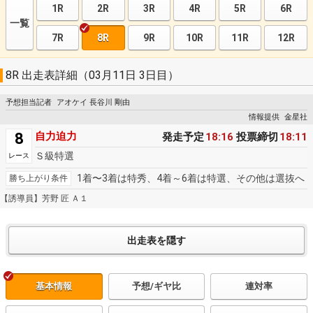
1R
2R
3R
4R
5R
6R
一覧
7R
8R
9R
10R
11R
12R
8R 出走表詳細（03月11日 3日目）
予想担当記者
アオケイ 長谷川 剛由
情報提供
金星社
8
自力迫力
発走予定
18:16
投票締切
18:11
Ｓ級特選
レース
1着〜3着は特秀、4着～6着は特選、その他は選抜へ
勝ち上がり条件
【誘導員】芳野 匠 Ａ１
基本情報
予想/ギヤ比
連対率