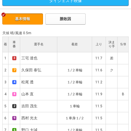
ダイジェスト
映像
基本情報
勝敗因
天候 晴
/
風速 0.5m
車
決ま
着
選手名
着差
上り
S/B
番
り手
三宅 達也
1
3
11.7
差
久保田 泰弘
2
7
１/２車輪
11.6
ク
松尾 透
3
4
１/２車輪
11.2
山本 直
4
8
１/２車輪
11.9
B
吉田 茂生
5
2
１車輪
11.5
西村 光太
6
9
１車身１/２
11.5
野口 大誠
7
6
１/２車輪
11.5