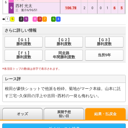
6
西村 光太
9
106.78
2
0
0
1
6
5
三 重/36/96/S1
1
5
2
9
8
3
7
6
4
さらに詳しい情報
【Ｇ１】
【Ｇ２】
【Ｇ３】
勝利度数
勝利度数
勝利度数
【Ｆ１】
同走路
当所5年
勝利度数
年間勝利度数
※各項目トップの数値は赤字で表示されます。
レース評
根田が豪快ショットで他派を粉砕。菊地がマーク本線。山本に託
す三宅−久保田の浮上や吉田−西村の一発も侮れない。
展開予想
オッズ
結果・払戻金
狙い目