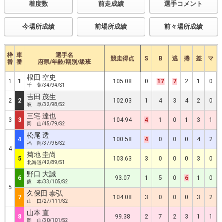
着度数
前走成績
選手コメント
今場所成績
前場所成績
前々場所成績
枠
車
選手名
競走得点
S
B
逃
捲
差
マ
番
番
府県/年齢/期別/級班
根田 空史
1
1
105.08
0
17
7
2
1
0
千 葉/34/94/S1
吉田 茂生
2
2
102.03
1
4
3
4
2
0
岐 阜/32/98/S2
三宅 達也
3
3
104.94
4
1
0
1
3
1
岡 山/45/79/S2
松尾 透
4
100.58
4
0
0
0
4
2
福 岡/37/96/S2
4
菊地 圭尚
5
103.63
3
0
0
0
3
0
北海道/42/89/S1
野口 大誠
6
93.07
1
5
0
6
1
0
熊 本/33/105/S2
5
久保田 泰弘
7
104.08
3
0
0
0
3
2
山 口/27/111/S2
山本 直
8
99.38
2
7
2
3
1
1
岡 山/30/101/S2