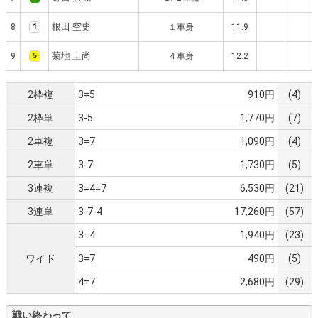
根田 空史
8
1
１車身
11.9
菊地 圭尚
9
5
４車身
12.2
2枠複
3=5
910円
(4)
2枠単
3-5
1,770円
(7)
2車複
3=7
1,090円
(4)
2車単
3-7
1,730円
(5)
3連複
3=4=7
6,530円
(21)
3連単
3-7-4
17,260円
(57)
3=4
1,940円
(23)
ワイド
3=7
490円
(5)
4=7
2,680円
(29)
戦い終わって