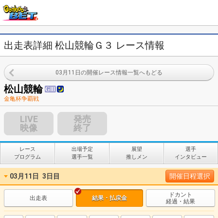
出走表詳細 松山競輪Ｇ３ レース情報
03月11日の開催レース情報一覧へもどる
松山競輪
金亀杯争覇戦
LIVE
発売
映像
終了
レース
出場予定
展望
選手
プログラム
選手一覧
推しメン
インタビュー
03月11日
3日目
開催日程選択
ドカント
出走表
結果・払戻金
経過・結果