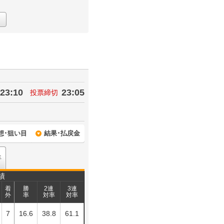
23:10
23:05
投票締切
想･狙い目
結果･払戻金
年
績
着
勝
2連
3連
外
率
対率
対率
7
16.6
38.8
61.1