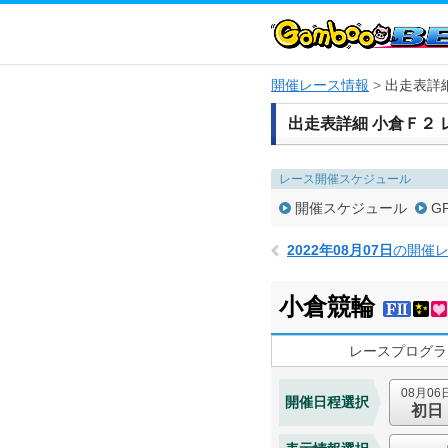
開催レース情報
出走表詳
出走表詳細 小倉Ｆ２ 
レース開催スケジュール
開催スケジュール
G
2022年08月07日
の開催
小倉競輪
レースプログラ
08月06
開催日程選択
初日