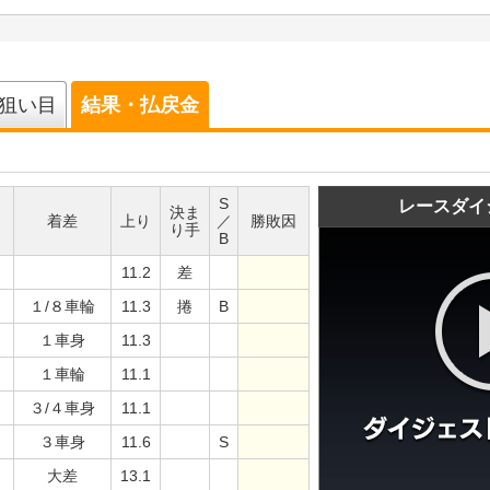
狙い目
結果・払戻金
S
レースダイ
決ま
着差
上り
／
勝敗因
り手
B
11.2
差
１/８車輪
11.3
捲
B
１車身
11.3
１車輪
11.1
３/４車身
11.1
３車身
11.6
S
大差
13.1