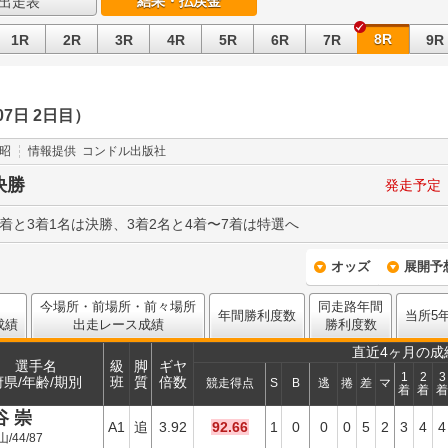
結果・払戻金
出走表
8R
1R
2R
3R
4R
5R
6R
7R
9R
07日 2日目）
秀昭
情報提供
コンドル出版社
決勝
発走予定
2着と3着1名は決勝、3着2名と4着〜7着は特選へ
オッズ
展開予
今場所・前場所・前々場所
同走路年間
年間勝利度数
当所5
成績
出走レース成績
勝利度数
直近4ヶ月の成
選手名
級
脚
ギヤ
1
2
3
府県/年齢/期別
班
質
倍数
競走得点
S
B
逃
捲
差
マ
着
着
着
谷 崇
A1
追
3.92
92.66
1
0
0
0
5
2
3
4
4
/44/87