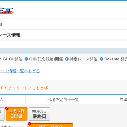
細
レース情報
P･GI･GII開催
GⅢ(記念競輪)開催
特定レース開催
Dokanto!発
レース情報一覧へもどる
ＢＳチャリロトよしもと杯
ム
出場予定選手一覧
展
08月07日
日
08月08日
2日目
最終日