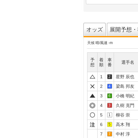
オッズ
展開予想・
天候 晴
/
風速 -m
予
着
車
選手名
想
順
番
1
星野 辰也
2
2
梁島 邦友
4
3
小橋 明紀
6
4
久樹 克門
3
5
柳谷 崇
1
6
高木 翔
5
7
中村 淳
7