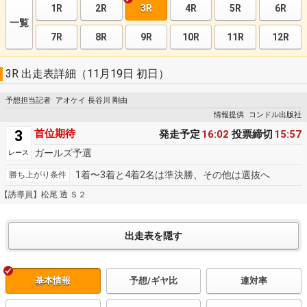
1R
2R
3R
4R
5R
6R
一覧
7R
8R
9R
10R
11R
12R
3R 出走表詳細（11月19日 初日）
予想担当記者
アオケイ 長谷川 剛由
情報提供
コンドル出版社
3
首位期待
発走予定
16:02
投票締切
15:57
ガールズ予選
レース
1着〜3着と4着2名は準決勝、その他は選抜へ
勝ち上がり条件
【誘導員】松尾 透 Ｓ２
基本情報
予想/ギヤ比
連対率