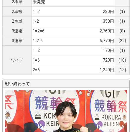
2枠単
未発売
2車複
1=2
230円
(1)
2車単
1-2
350円
(1)
3連複
1=2=6
2,760円
(8)
3連単
1-2-6
6,770円
(22)
1=2
170円
(1)
ワイド
1=6
720円
(10)
2=6
1,240円
(13)
戦い終わって