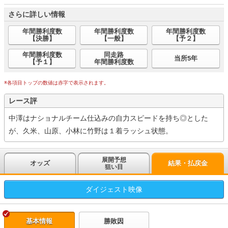
さらに詳しい情報
年間勝利度数
年間勝利度数
年間勝利度数
【決勝】
【一般】
【予２】
年間勝利度数
同走路
当所5年
【予１】
年間勝利度数
※各項目トップの数値は赤字で表示されます。
レース評
中澤はナショナルチーム仕込みの自力スピードを持ち◎とした
が、久米、山原、小林に竹野は１着ラッシュ状態。
展開予想
オッズ
結果・払戻金
狙い目
ダイジェスト
映像
基本情報
勝敗因