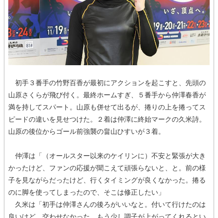
初手３番手の竹野百香が最初にアクションを起こすと、先頭の
山原さくらが飛び付く。最終ホームすぎ、５番手から仲澤春香が
満を持してスパート。山原も併せて出るが、捲りの上を捲ってス
ピードの違いを見せつけた。２着は仲澤に終始マークの久米詩。
山原の後位からゴール前強襲の畠山ひすいが３着。
仲澤は「（オールスター以来のケイリンに）不安と緊張が大き
かったけど、ファンの応援が聞こえて頑張らないと、と。前の様
子を見ながらだったけど、行くタイミングが良くなかった。捲る
のに脚を使ってしまったので、そこは修正したい」
久米は「初手は仲澤さんの後ろがいいなと。付いて行けたのは
良いけど、交わせなかった。もう少し調子が上がってくれるとい