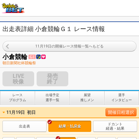
出走表詳細 小倉競輪Ｇ１ レース情報
11月19日の開催レース情報一覧へもどる
小倉競輪
朝日新聞社杯競輪祭
LIVE
発売
映像
終了
レース
出場予定
展望
選手
プログラム
選手一覧
推しメン
インタビュー
11月19日
初日
開催日程選択
ドカント
出走表
結果・払戻金
経過・結果