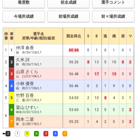
着度数
前走成績
選手コメント
今場所成績
前場所成績
前々場所成績
枠
車
選手名
競走得点
S
B
逃
捲
差
マ
番
番
府県/年齢/期別/級班
仲澤 春香
1
1
60.66
0
1
0
1
0
1
福 井/24/126/L1
久米 詩
2
2
56.26
8
13
5
10
8
2
静 岡/26/116/L1
山原 さくら
3
3
56.48
0
17
7
15
3
0
山 口/32/104/L1
小林 優香
4
4
56.46
0
3
1
9
3
0
福 岡/31/106/L1
竹野 百香
5
5
54.50
2
10
8
4
3
1
三 重/23/124/L1
畠山 ひすい
6
53.60
5
12
5
5
2
2
神奈川/23/122/L1
6
岡本 二菜
7
55.25
1
4
2
5
3
2
東 京/28/118/L1
2
1
5
6
3
4
7