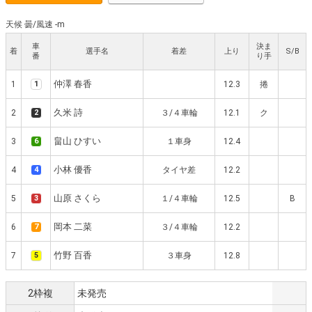
天候 曇
/
風速 -m
車
決ま
着
選手名
着差
上り
S/B
番
り手
仲澤 春香
1
1
12.3
捲
久米 詩
2
2
３/４車輪
12.1
ク
畠山 ひすい
3
6
１車身
12.4
小林 優香
4
4
タイヤ差
12.2
山原 さくら
5
3
１/４車輪
12.5
B
岡本 二菜
6
7
３/４車輪
12.2
竹野 百香
7
5
３車身
12.8
2枠複
未発売