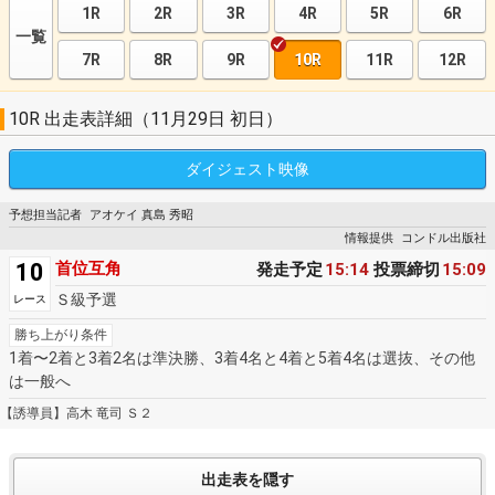
1R
2R
3R
4R
5R
6R
一覧
7R
8R
9R
10R
11R
12R
10R 出走表詳細（11月29日 初日）
ダイジェスト
映像
予想担当記者
アオケイ 真島 秀昭
情報提供
コンドル出版社
10
首位互角
発走予定
15:14
投票締切
15:09
Ｓ級予選
レース
勝ち上がり条件
1着〜2着と3着2名は準決勝、3着4名と4着と5着4名は選抜、その他
は一般へ
【誘導員】高木 竜司 Ｓ２