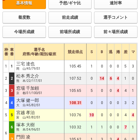
基本情報
予想/ギヤ比
連対率
着度数
前走成績
選手コメント
今場所成績
前場所成績
前々場所成績
枠
車
選手名
競走得点
S
B
逃
捲
差
マ
番
番
府県/年齢/期別/級班
三宅 達也
1
1
105.45
1
0
0
0
5
3
岡 山/45/79/S1
松本 秀之介
2
2
107.52
0
14
6
4
1
0
熊 本/22/117/S1
窓場 千加頼
3
3
105.65
5
0
0
4
4
1
京 都/31/100/S1
大塚 健一郎
4
4
108.31
0
0
0
0
3
2
大 分/45/82/S1
宮越 孝治
5
5
103.76
10
0
0
0
4
4
富 山/43/82/S1
塚本 大樹
6
103.32
1
1
0
0
7
1
熊 本/34/96/S1
6
門田 凌
7
105.62
1
3
3
4
6
0