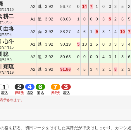
昴
A2
逃
3.92
86.72
0
14
7
1
0
0
3
5
2
/21/119
武 耕二
A1
追
3.92
88.03
1
0
0
0
3
5
2
6
5
/53/66
原 由将
A2
両
3.92
88.27
4
6
1
9
3
1
4
10
7
/35/94
田 心斗
A1
逃
3.92
90.19
5
13
1
5
0
0
3
3
4
/24/115
 聡
A2
追
3.92
80.63
0
0
0
0
4
0
1
3
6
/51/69
川 翔琉
A2
逃
3.92
91.86
4
5
3
4
2
1
8
2
3
/24/119
表示されます。
力の格を頼る。初日マークをはずした高津だが準決はしっかり。カマシ