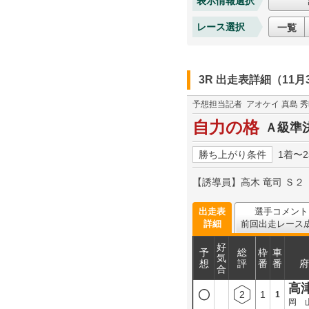
表示情報選択
レース選択
一覧
3R 出走表詳細（11月
予想担当記者
アオケイ 真島 
自力の格
Ａ級準
勝ち上がり条件
1着〜
【誘導員】高木 竜司 Ｓ２
出走表
選手コメント
詳細
前回出走レース
好
予
総
枠
車
気
想
評
番
番
府
合
高
2
1
1
岡 山