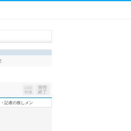
売
発売
LIVE
終了
映像
望・記者の推しメン