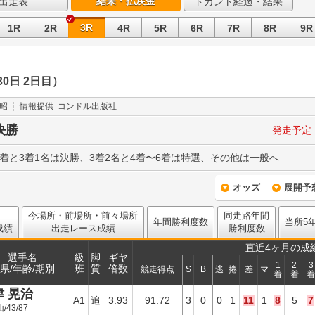
結果・払戻金
出走表
ドカント経過・結果
3R
1R
2R
4R
5R
6R
7R
8R
9R
30日 2日目）
秀昭
情報提供
コンドル出版社
決勝
発走予定
2着と3着1名は決勝、3着2名と4着〜6着は特選、その他は一般へ
オッズ
展開予
今場所・前場所・前々場所
同走路年間
年間勝利度数
当所5
成績
出走レース成績
勝利度数
直近4ヶ月の成
選手名
級
脚
ギヤ
1
2
3
県/年齢/期別
班
質
倍数
競走得点
S
B
逃
捲
差
マ
着
着
着
津 晃治
A1
追
3.93
91.72
3
0
0
1
11
1
8
5
7
/43/87