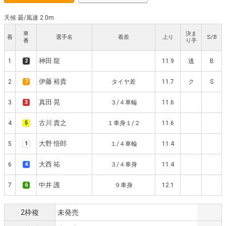
天候 曇
/
風速 2.0m
車
決ま
着
選手名
着差
上り
S/B
番
り手
神田 龍
1
2
11.9
逃
B
伊藤 裕貴
2
7
タイヤ差
11.7
ク
S
真田 晃
3
3
３/４車輪
11.6
古川 貴之
4
5
１車身１/２
11.6
大野 悟郎
5
1
１/４車輪
11.4
大西 祐
6
4
３/４車身
11.4
中井 護
7
6
９車身
12.1
2枠複
未発売