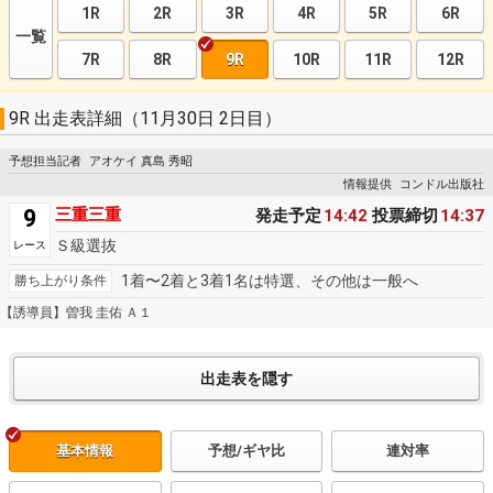
1R
2R
3R
4R
5R
6R
一覧
7R
8R
9R
10R
11R
12R
9R 出走表詳細（11月30日 2日目）
予想担当記者
アオケイ 真島 秀昭
情報提供
コンドル出版社
9
三重三重
発走予定
14:42
投票締切
14:37
Ｓ級選抜
レース
1着〜2着と3着1名は特選、その他は一般へ
勝ち上がり条件
【誘導員】曽我 圭佑 Ａ１
基本情報
予想/ギヤ比
連対率