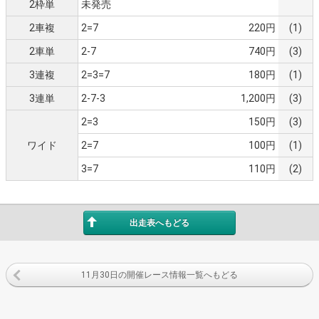
2枠単
未発売
2車複
2=7
220円
(1)
2車単
2-7
740円
(3)
3連複
2=3=7
180円
(1)
3連単
2-7-3
1,200円
(3)
2=3
150円
(3)
ワイド
2=7
100円
(1)
3=7
110円
(2)
出走表へもどる
11月30日の開催レース情報一覧へもどる