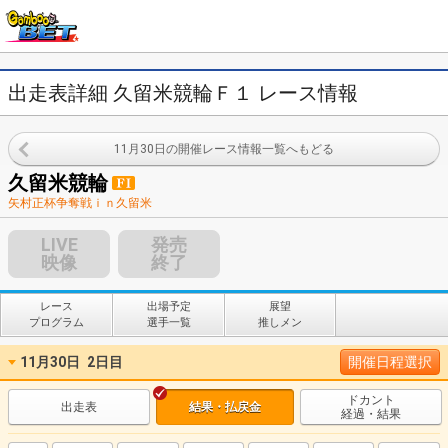
出走表詳細 久留米競輪Ｆ１ レース情報
11月30日の開催レース情報一覧へもどる
久留米競輪
矢村正杯争奪戦ｉｎ久留米
LIVE
発売
映像
終了
レース
出場予定
展望
プログラム
選手一覧
推しメン
11月30日
2日目
開催日程選択
ドカント
出走表
結果・払戻金
経過・結果