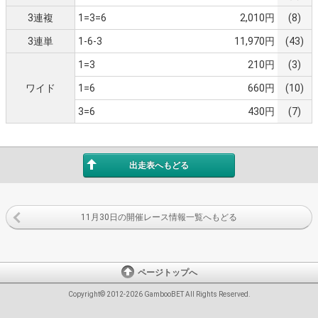
3連複
1=3=6
2,010円
(8)
3連単
1-6-3
11,970円
(43)
1=3
210円
(3)
ワイド
1=6
660円
(10)
3=6
430円
(7)
出走表へもどる
11月30日の開催レース情報一覧へもどる
ページトップへ
Copyright© 2012-2026 GambooBET All Rights Reserved.