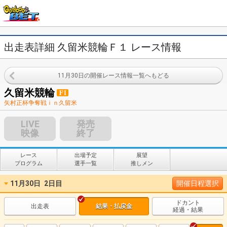
出走表詳細 久留米競輪Ｆ１ レース情報
11月30日の開催レース情報一覧へもどる
久留米競輪
矢村正杯争奪戦ｉｎ久留米
LIVE
発売
映像
終了
レース
出場予定
展望
プログラム
選手一覧
推しメン
11月30日
2日目
開催日程選択
ドカント
出走表
結果・払戻金
経過・結果