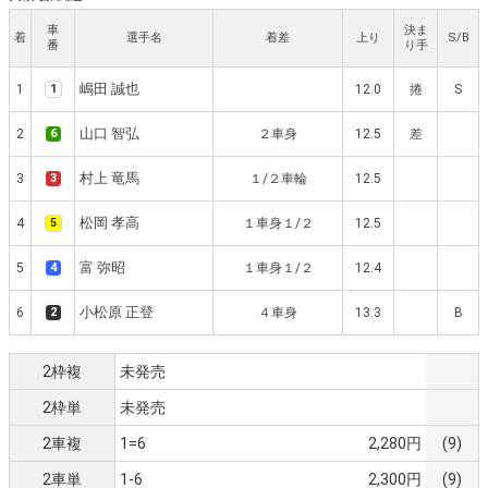
車
決ま
着
選手名
着差
上り
S/B
番
り手
嶋田 誠也
1
1
12.0
捲
S
山口 智弘
2
6
２車身
12.5
差
村上 竜馬
3
3
１/２車輪
12.5
松岡 孝高
4
5
１車身１/２
12.5
富 弥昭
5
4
１車身１/２
12.4
小松原 正登
6
2
４車身
13.3
B
2枠複
未発売
2枠単
未発売
2車複
1=6
2,280円
(9)
2車単
1-6
2,300円
(9)