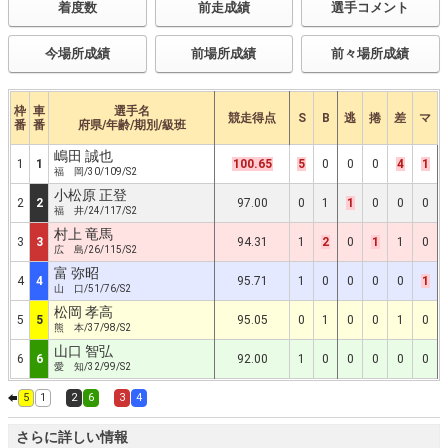
着度数
前走成績
選手コメント
今場所成績
前場所成績
前々場所成績
枠
車
選手名
競走得点
S
B
逃
捲
差
マ
番
番
府県/年齢/期別/級班
嶋田 誠也
1
1
100.65
5
0
0
0
4
1
福 岡/30/109/S2
小松原 正登
2
2
97.00
0
1
1
0
0
0
福 井/24/117/S2
村上 竜馬
3
3
94.31
1
2
0
1
1
0
広 島/26/115/S2
富 弥昭
4
4
95.71
1
0
0
0
0
1
山 口/51/76/S2
松岡 孝高
5
5
95.05
0
1
0
0
1
0
熊 本/37/98/S2
山口 智弘
6
6
92.00
1
0
0
0
0
0
愛 知/32/99/S2
5
1
2
6
3
4
さらに詳しい情報