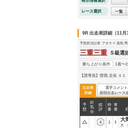
表示情報選択
レース選択
一覧
9R 出走表詳細（11月
予想担当記者
アオケイ 真島 
三重三重
Ｓ級選
勝ち上がり条件
1着〜
【誘導員】曽我 圭佑 Ａ１
出走表
選手コメント
詳細
前回出走レース
好
予
総
枠
車
気
想
評
番
番
合
大
4
1
1
大 分