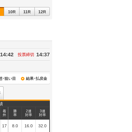
10R
11R
12R
14:42
14:37
投票締切
想･狙い目
結果･払戻金
年
績
着
勝
2連
3連
外
率
対率
対率
17
8.0
16.0
32.0