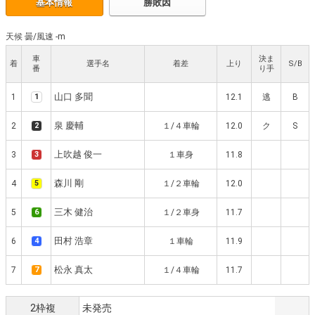
基本情報
勝敗因
天候 曇
/
風速 -m
車
決ま
着
選手名
着差
上り
S/B
番
り手
山口 多聞
1
1
12.1
逃
B
泉 慶輔
2
2
１/４車輪
12.0
ク
S
上吹越 俊一
3
3
１車身
11.8
森川 剛
4
5
１/２車輪
12.0
三木 健治
5
6
１/２車身
11.7
田村 浩章
6
4
１車輪
11.9
松永 真太
7
7
１/４車輪
11.7
2枠複
未発売