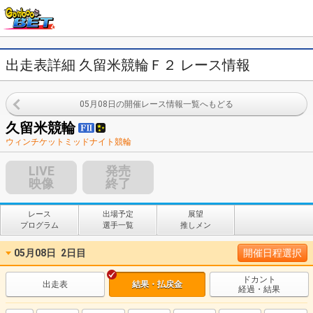
出走表詳細 久留米競輪Ｆ２ レース情報
05月08日の開催レース情報一覧へもどる
久留米競輪
ウィンチケットミッドナイト競輪
LIVE
発売
映像
終了
レース
出場予定
展望
プログラム
選手一覧
推しメン
05月08日
2日目
開催日程選択
ドカント
出走表
結果・払戻金
経過・結果