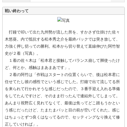
戦い終わって
打鐘で叩いて出た九州勢が流した所を、すかさず仕掛けた佐々
木悠葵。内で抵抗する松本秀之介を最終バックでは突き放して、
力強く押し切っての勝利。松本から切り替えて直線伸びた阿竹智
史が２着（写真）。
１着の佐々木は「松本君と接触してバランス崩して脚使ったけ
ど、何とか。感触はまあまあです」。
２着の阿竹は「作戦はスタートの位置くらいで、後は松本君に
任せてたし彼の感性でという感じでした。打鐘で出て流してる所
を来られて行かれそうな感じだったので、３番手迎え入れる準備
をしてたんですけど、そのまま行ったんで連結外してしまって。
あんまり視野広く見れてなくて、最後は焦ってどこ踏もうかとい
う感じだったけど、たまたまパッと目の前が空いてくれた。感じ
はちょっとずつ良くはなってるので、セッティングなり換えて修
正していければ」。