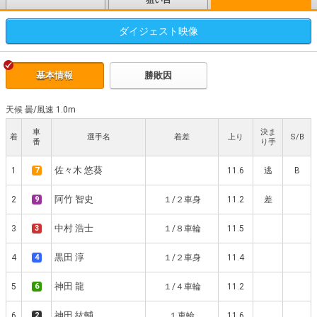
狙い目
ダイジェスト
映像
基本情報
勝敗因
天候 曇
/
風速 1.0m
車
決ま
着
選手名
着差
上り
S/B
番
り手
佐々木 悠葵
1
7
11.6
逃
B
阿竹 智史
2
9
１/２車身
11.2
差
中村 浩士
3
3
１/８車輪
11.5
黒田 淳
4
4
１/２車身
11.4
神田 龍
5
6
１/４車輪
11.2
神田 紘輔
6
2
１車輪
11.6