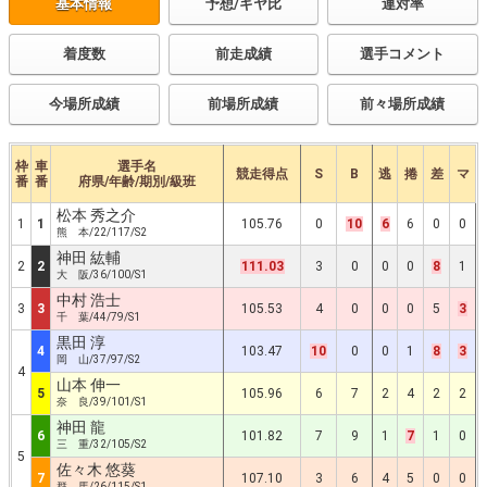
基本情報
予想/ギヤ比
連対率
着度数
前走成績
選手コメント
今場所成績
前場所成績
前々場所成績
枠
車
選手名
競走得点
S
B
逃
捲
差
マ
番
番
府県/年齢/期別/級班
松本 秀之介
1
1
105.76
0
10
6
6
0
0
熊 本/22/117/S2
神田 紘輔
2
2
111.03
3
0
0
0
8
1
大 阪/36/100/S1
中村 浩士
3
3
105.53
4
0
0
0
5
3
千 葉/44/79/S1
黒田 淳
4
103.47
10
0
0
1
8
3
岡 山/37/97/S2
4
山本 伸一
5
105.96
6
7
2
4
2
2
奈 良/39/101/S1
神田 龍
6
101.82
7
9
1
7
1
0
三 重/32/105/S2
5
佐々木 悠葵
7
107.10
3
6
4
5
0
0
群 馬/26/115/S1