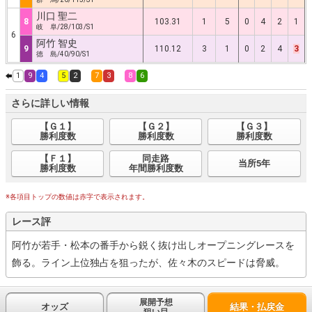
川口 聖二
8
103.31
1
5
0
4
2
1
岐 阜/28/103/S1
6
阿竹 智史
9
110.12
3
1
0
2
4
3
徳 島/40/90/S1
1
9
4
5
2
7
3
8
6
さらに詳しい情報
【Ｇ１】
【Ｇ２】
【Ｇ３】
勝利度数
勝利度数
勝利度数
【Ｆ１】
同走路
当所5年
勝利度数
年間勝利度数
※各項目トップの数値は赤字で表示されます。
レース評
阿竹が若手・松本の番手から鋭く抜け出しオープニングレースを
飾る。ライン上位独占を狙ったが、佐々木のスピードは脅威。
展開予想
オッズ
結果・払戻金