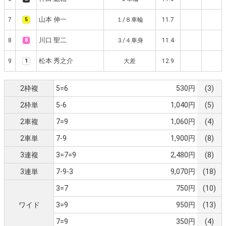
山本 伸一
7
5
１/８車輪
11.7
川口 聖二
8
8
３/４車身
11.4
松本 秀之介
9
1
大差
12.9
2枠複
5=6
530円
(3)
2枠単
5-6
1,040円
(5)
2車複
7=9
1,060円
(4)
2車単
7-9
1,900円
(8)
3連複
3=7=9
2,480円
(8)
3連単
7-9-3
9,070円
(18)
3=7
750円
(10)
ワイド
3=9
950円
(13)
7=9
350円
(4)