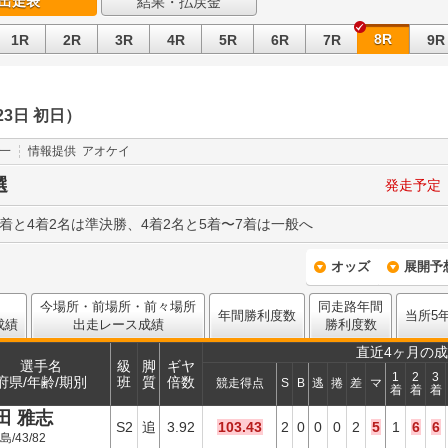
出走表
結果・払戻金
8R
1R
2R
3R
4R
5R
6R
7R
9R
23日 初日）
修一
情報提供
アオケイ
選
発走予定
3着と4着2名は準決勝、4着2名と5着〜7着は一般へ
オッズ
展開予
今場所・前場所・前々場所
同走路年間
年間勝利度数
当所5
成績
出走レース成績
勝利度数
直近4ヶ月の
選手名
級
脚
ギヤ
1
2
3
府県/年齢/期別
班
質
倍数
競走得点
S
B
逃
捲
差
マ
着
着
着
田 雅志
S2
追
3.92
103.43
2
0
0
0
2
5
1
6
6
/43/82