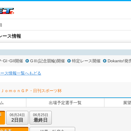
細
レース情報
P･GI･GII開催
GⅢ(記念競輪)開催
特定レース開催
Dokanto!発
レース情報一覧へもどる
ＪｏｍｏｎＧＰ・日刊スポーツ杯
ム
出場予定選手一覧
展
日
06月24日
06月25日
2日目
最終日