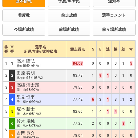
基本情報
予想/ギヤ比
連対率
着度数
前走成績
選手コメント
今場所成績
前場所成績
前々場所成績
枠
車
選手名
競走得点
S
B
逃
捲
差
マ
番
番
府県/年齢/期別/級班
高木 隆弘
1
1
84.03
0
0
0
0
1
5
神奈川/54/64/A1
田原 宥明
2
2
83.78
1
9
1
0
1
0
北海道/33/105/A2
高橋 清太郎
3
3
79.55
0
0
0
0
0
0
岡 山/38/97/A1
里見 恒平
4
4
77.42
6
3
1
3
1
2
千 葉/46/99/A2
塚本 勝士
5
5
82.66
1
4
1
4
0
0
栃 木/46/81/A2
鈴木 規純
6
77.25
2
0
0
0
3
1
福 島/48/75/A2
6
古閑 良介
7
78.04
0
0
0
0
0
0
福 岡/50/73/A1