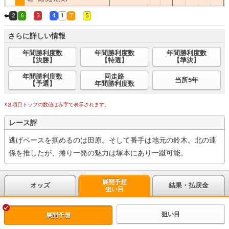
2
6
3
4
1
7
5
さらに詳しい情報
年間勝利度数
年間勝利度数
年間勝利度数
【決勝】
【特選】
【準決】
年間勝利度数
同走路
当所5年
【予選】
年間勝利度数
※各項目トップの数値は赤字で表示されます。
レース評
逃げペースを掴めるのは田原。そして番手は地元の鈴木。北の連
係を推したが、捲り一発の魅力は塚本にあり一蹴可能。
展開予想
オッズ
結果・払戻金
狙い目
狙い目
展開予想