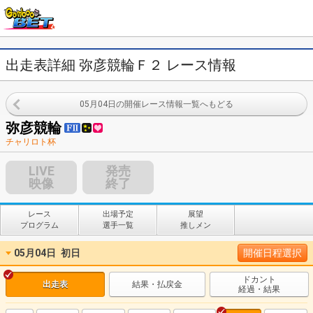
出走表詳細 弥彦競輪Ｆ２ レース情報
05月04日の開催レース情報一覧へもどる
弥彦競輪
チャリロト杯
LIVE
発売
映像
終了
レース
出場予定
展望
プログラム
選手一覧
推しメン
05月04日
初日
開催日程選択
ドカント
出走表
結果・払戻金
経過・結果