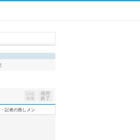
売
発売
LIVE
終了
映像
望・記者の推しメン