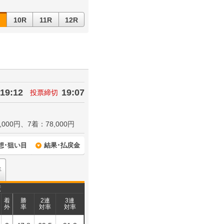
10R
11R
12R
19:12
19:07
投票締切
,000円、7着：78,000円
想･狙い目
結果･払戻金
年
績
着
勝
2連
3連
外
率
対率
対率