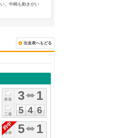
争い。中嶋も動きがい
出走表へもどる
3
1
車単
5
4
6
三着
5
1
車単