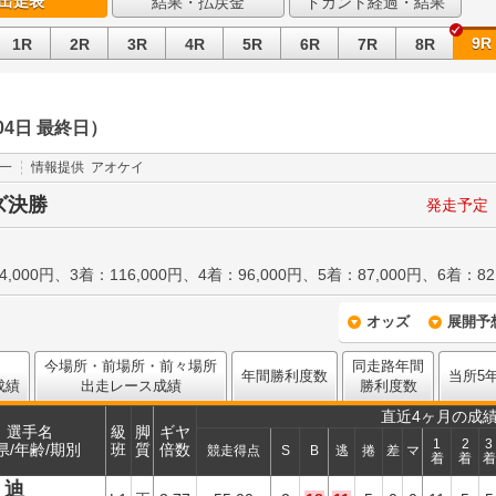
出走表
結果・払戻金
ドカント経過・結果
9R
1R
2R
3R
4R
5R
6R
7R
8R
04日 最終日）
修一
情報提供
アオケイ
ズ決勝
発走予定
4,000円、3着：116,000円、4着：96,000円、5着：87,000円、6着：82
オッズ
展開予
今場所・前場所・前々場所
同走路年間
年間勝利度数
当所5
成績
出走レース成績
勝利度数
直近4ヶ月の成
選手名
級
脚
ギヤ
1
2
3
県/年齢/期別
班
質
倍数
競走得点
S
B
逃
捲
差
マ
着
着
着
 迪