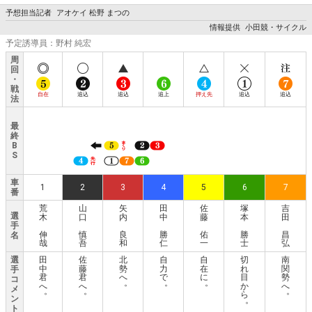
予想担当記者
アオケイ 松野 まつの
情報提供
小田競・サイクル
予定誘導員：野村 純宏
周
回
・
戦
自在
追込
追込
追上
押え先
追込
追込
法
最
終
B
S
車
1
2
3
4
5
6
7
番
荒
山
矢
田
佐
塚
吉
選
木
口
内
中
藤
本
田
手
伸
慎
良
勝
佑
勝
昌
名
哉
吾
和
仁
一
士
弘
選
田
佐
北
自
自
切
南
中
藤
勢
力
在
れ
関
手
君
君
へ
で
に
目
勢
コ
。
。
。
へ
へ
か
へ
メ
。
。
。
ら
ン
。
ト