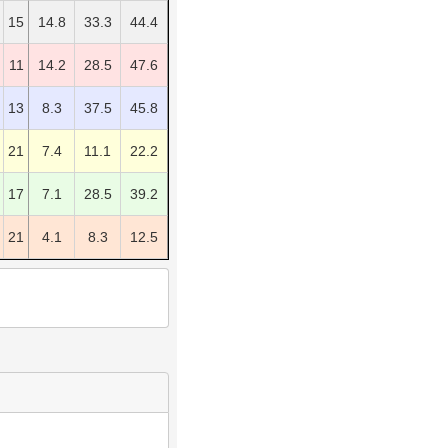
15
14.8
33.3
44.4
11
14.2
28.5
47.6
13
8.3
37.5
45.8
21
7.4
11.1
22.2
17
7.1
28.5
39.2
21
4.1
8.3
12.5