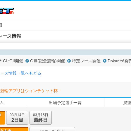
細
レース情報
P･GI･GII開催
GⅢ(記念競輪)開催
特定レース開催
Dokanto!発
レース情報一覧へもどる
競輪アプリはウィンチケット杯
ム
出場予定選手一覧
展
日
03月14日
03月15日
2日目
最終日