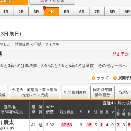
出走表
結果・払戻金
4R
1R
2R
3R
5R
6R
7R
8R
9R
13日 初日）
みやもと
情報提供
小田競・サイクル
選
発走予定
2着と3着2名は準決勝、3着4名と4着と5着4名は選抜、その他は一般へ
オッズ
展開予
今場所・前場所・前々場所
同走路年間
年間勝利度数
当所5
成績
出走レース成績
勝利度数
直近4ヶ月の成
選手名
級
脚
ギヤ
1
2
3
県/年齢/期別
班
質
倍数
競走得点
S
B
逃
捲
差
マ
着
着
着
山 慶太
A1
逃
3.92
87.53
9
15
5
1
4
0
7
3
5
/31/105