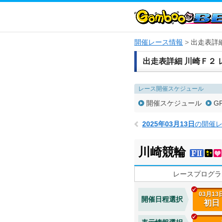
開催レース情報
出走表詳
出走表詳細 川崎Ｆ２ 
レース開催スケジュール
開催スケジュール
G
2025年03月13日
の開催
川崎競輪
レースプログラ
03月13
開催日程選択
初日