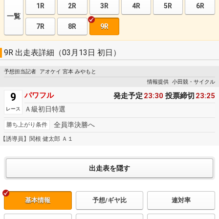
1R
2R
3R
4R
5R
6R
一覧
7R
8R
9R
9R 出走表詳細（03月13日 初日）
予想担当記者
アオケイ 宮本 みやもと
情報提供
小田競・サイクル
9
パワフル
発走予定
23:30
投票締切
23:25
Ａ級初日特選
レース
全員準決勝へ
勝ち上がり条件
【誘導員】関根 健太郎 Ａ１
基本情報
予想/ギヤ比
連対率