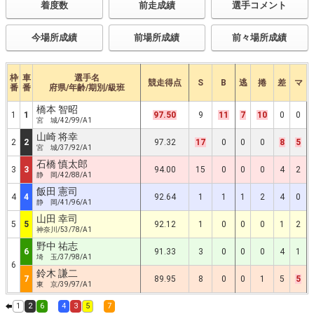
着度数
前走成績
選手コメント
今場所成績
前場所成績
前々場所成績
枠
車
選手名
競走得点
S
B
逃
捲
差
マ
番
番
府県/年齢/期別/級班
橋本 智昭
1
1
97.50
9
11
7
10
0
0
宮 城/42/99/A1
山崎 将幸
2
2
97.32
17
0
0
0
8
5
宮 城/37/92/A1
石橋 慎太郎
3
3
94.00
15
0
0
0
4
2
静 岡/42/88/A1
飯田 憲司
4
4
92.64
1
1
1
2
4
0
静 岡/41/96/A1
山田 幸司
5
5
92.12
1
0
0
0
1
2
神奈川/53/78/A1
野中 祐志
6
91.33
3
0
0
0
4
1
埼 玉/37/98/A1
6
鈴木 謙二
7
89.95
8
0
0
1
5
5
東 京/39/97/A1
1
2
6
4
3
5
7