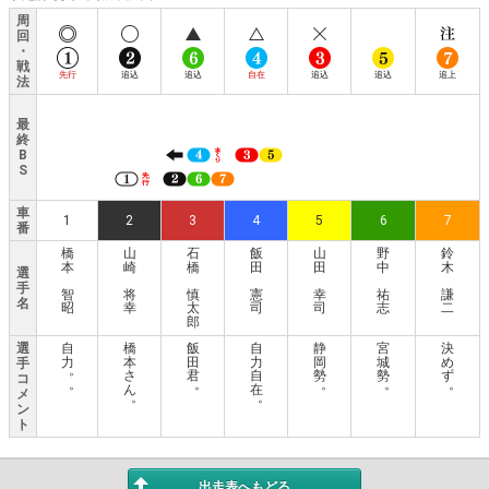
周
回
・
戦
先行
追込
追込
自在
追込
追込
追上
法
最
終
B
S
車
1
2
3
4
5
6
7
番
橋
山
石
飯
山
野
鈴
本
崎
橋
田
田
中
木
選
手
智
将
慎
憲
幸
祐
謙
名
昭
幸
太
司
司
志
二
郎
選
自
橋
飯
自
静
宮
決
力
本
田
力
岡
城
め
手
。
さ
君
自
勢
勢
ず
コ
。
。
。
。
。
ん
在
メ
。
。
ン
ト
出走表へもどる