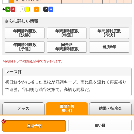
6
3
1
5
7
2
4
さらに詳しい情報
年間勝利度数
年間勝利度数
年間勝利度数
【決勝】
【特選】
【準決】
年間勝利度数
同走路
当所5年
【予選】
年間勝利度数
※各項目トップの数値は赤字で表示されます。
レース評
初日鮮やかに捲った長松が好調キープ。高比良を連れて再度捲り
で連勝。谷口明も油谷次第で。高橋も同様だ。
展開予想
オッズ
結果・払戻金
狙い目
狙い目
展開予想