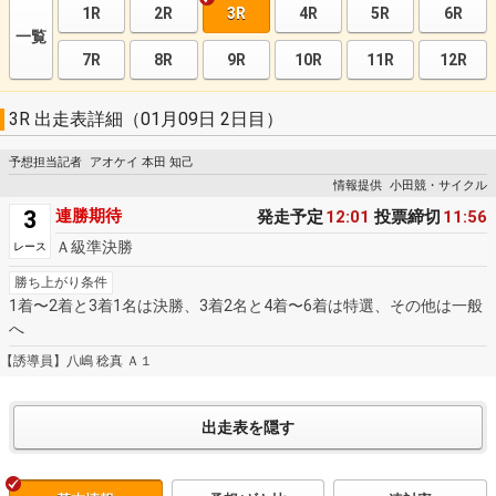
1R
2R
3R
4R
5R
6R
一覧
7R
8R
9R
10R
11R
12R
3R 出走表詳細（01月09日 2日目）
予想担当記者
アオケイ 本田 知己
情報提供
小田競・サイクル
3
連勝期待
発走予定
12:01
投票締切
11:56
Ａ級準決勝
レース
勝ち上がり条件
1着〜2着と3着1名は決勝、3着2名と4着〜6着は特選、その他は一般
へ
【誘導員】八嶋 稔真 Ａ１