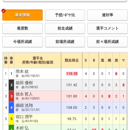
基本情報
予想/ギヤ比
連対率
着度数
前走成績
選手コメント
今場所成績
前場所成績
前々場所成績
枠
車
選手名
競走得点
S
B
逃
捲
差
マ
番
番
府県/年齢/期別/級班
岡本 総
1
1
110.35
4
0
0
1
6
0
愛 知/38/105/S1
箱田 優樹
2
2
101.42
3
0
0
0
3
4
青 森/35/98/S2
徳永 哲人
3
3
101.80
4
0
0
8
2
1
熊 本/43/100/S1
纐纈 洸翔
4
4
108.00
2
3
0
0
1
0
愛 知/23/121/S1
宿口 潤平
5
5
98.75
3
0
0
1
1
0
埼 玉/43/91/S2
木村 弘