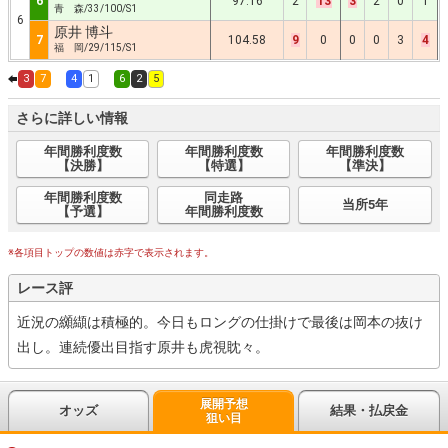
6
97.16
2
13
3
2
0
1
青 森/33/100/S1
6
原井 博斗
7
104.58
9
0
0
0
3
4
福 岡/29/115/S1
3
7
4
1
6
2
5
さらに詳しい情報
年間勝利度数
年間勝利度数
年間勝利度数
【決勝】
【特選】
【準決】
年間勝利度数
同走路
当所5年
【予選】
年間勝利度数
※各項目トップの数値は赤字で表示されます。
レース評
近況の纐纈は積極的。今日もロングの仕掛けで最後は岡本の抜け
出し。連続優出目指す原井も虎視眈々。
展開予想
オッズ
結果・払戻金
狙い目