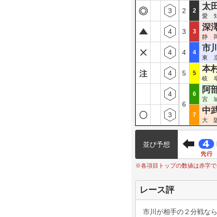
太田
3
2
2
愛 知
深澤
4
3
3
静 岡
市川
4
4
4
東 京
本村
4
5
5
岐 阜
阿部
4
6
宮 城
6
中
3
7
大 阪/
並び予想
※各項目トップの数値は赤字で
レース評
市川が相手の２分戦な