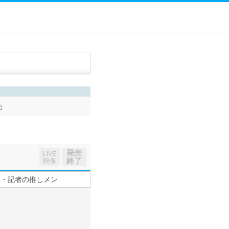
売
発売
LIVE
終了
映像
望・記者の推しメン