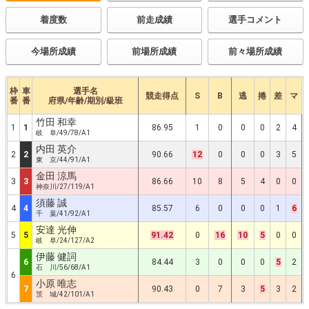
着度数
前走成績
選手コメント
今場所成績
前場所成績
前々場所成績
枠
車
選手名
競走得点
S
B
逃
捲
差
マ
番
番
府県/年齢/期別/級班
竹田 和幸
1
1
86.95
1
0
0
0
2
4
岐 阜/49/78/A1
内田 英介
2
2
90.66
12
0
0
0
3
5
東 京/44/91/A1
金田 涼馬
3
3
86.66
10
8
5
4
0
0
神奈川/27/119/A1
須藤 誠
4
4
85.57
6
0
0
0
1
6
千 葉/41/92/A1
安達 光伸
5
5
91.42
0
16
10
5
0
0
岐 阜/24/127/A2
伊藤 健詞
6
84.44
3
0
0
0
5
2
石 川/56/68/A1
6
小原 唯志
7
90.43
0
7
3
5
3
2
茨 城/42/101/A1