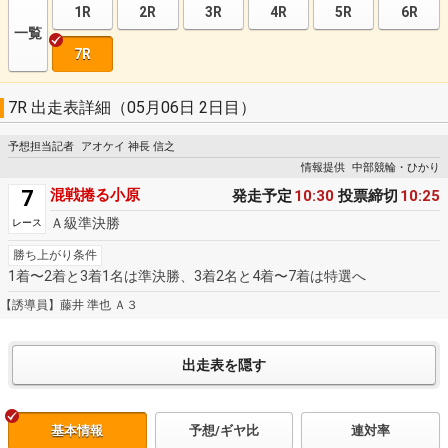
1R
2R
3R
4R
5R
6R
一覧
7R
7R 出走表詳細（05月06日 2日目）
予想担当記者
アオケイ 神長 信之
情報提供
中部競輪・ひかり
7
混戦捲る小原
発走予定
10:30
投票締切
10:25
Ａ級準決勝
レース
勝ち上がり条件
1着〜2着と3着1名は準決勝、3着2名と4着〜7着は特選へ
【誘導員】藤井 準也 Ａ３
基本情報
予想/ギヤ比
連対率