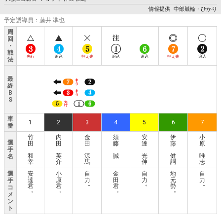
情報提供
中部競輪・ひかり
予定誘導員：藤井 準也
周
回
・
戦
先行
追込
押え先
追込
追込
押え先
追込
法
最
終
B
S
車
1
2
3
4
5
6
7
番
竹
内
金
須
安
伊
小
選
田
田
田
藤
達
藤
原
手
和
英
涼
誠
光
健
唯
名
幸
介
馬
伸
詞
志
選
安
小
自
金
自
地
自
達
原
力
田
力
元
力
手
。
。
。
君
君
君
勢
コ
。
。
。
。
メ
ン
ト