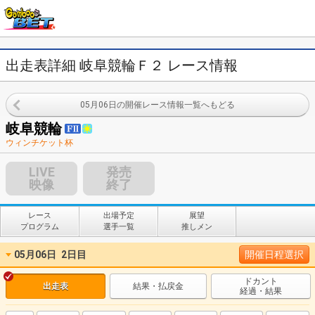
出走表詳細 岐阜競輪Ｆ２ レース情報
05月06日の開催レース情報一覧へもどる
岐阜競輪
ウィンチケット杯
LIVE
発売
映像
終了
レース
出場予定
展望
プログラム
選手一覧
推しメン
05月06日
2日目
開催日程選択
ドカント
出走表
結果・払戻金
経過・結果