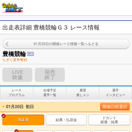
出走表詳細 豊橋競輪Ｇ３ レース情報
01月20日の開催レース情報一覧へもどる
豊橋競輪
ちぎり賞争奪戦
LIVE
発売
映像
終了
レース
出場予定
展望
選手
プログラム
選手一覧
推しメン
インタビュー
01月20日
初日
開催日程選択
ドカント
出走表
結果・払戻金
経過・結果