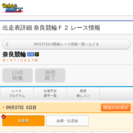
出走表詳細 奈良競輪Ｆ２ レース情報
09月27日の開催レース情報一覧へもどる
奈良競輪
ＷＩＮＴＩＣＫＥＴ杯
LIVE
発売
映像
終了
レース
出場予定
展望
プログラム
選手一覧
推しメン
09月27日
2日目
開催日程選択
出走表
結果・払戻金