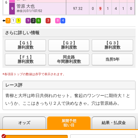
6
菅原 大也
9
97.32
0
9
1
4
1
0
神奈川/31/107/S2
7
1
5
9
2
6
3
8
4
さらに詳しい情報
【Ｇ１】
【Ｇ２】
【Ｇ３】
勝利度数
勝利度数
勝利度数
【Ｆ１】
同走路
当所5年
勝利度数
年間勝利度数
※各項目トップの数値は赤字で表示されます。
レース評
青柳と大坪は昨日共倒れのセット。奮起のワンツーに期待大！と
いうか、ここはきっちり２人で決めなきゃ。穴は菅原絡み。
展開予想
オッズ
結果・払戻金
狙い目