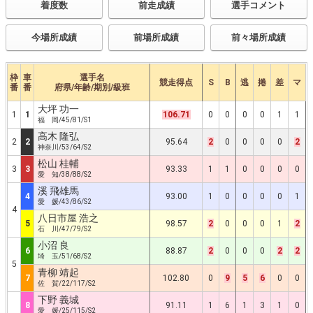
着度数
前走成績
選手コメント
今場所成績
前場所成績
前々場所成績
枠
車
選手名
競走得点
S
B
逃
捲
差
マ
番
番
府県/年齢/期別/級班
大坪 功一
1
1
106.71
0
0
0
0
1
1
福 岡/45/81/S1
高木 隆弘
2
2
95.64
2
0
0
0
0
2
神奈川/53/64/S2
松山 桂輔
3
3
93.33
1
1
0
0
0
0
愛 知/38/88/S2
溪 飛雄馬
4
93.00
1
0
0
0
0
1
愛 媛/43/86/S2
4
八日市屋 浩之
5
98.57
2
0
0
0
1
2
石 川/47/79/S2
小沼 良
6
88.87
2
0
0
0
2
2
埼 玉/51/68/S2
5
青柳 靖起
7
102.80
0
9
5
6
0
0
佐 賀/22/117/S2
下野 義城
8
91.11
1
6
1
3
1
0
愛 媛/25/115/S2