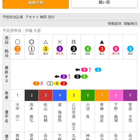
狙い目
展開予想
予想担当記者
アオケイ 梅田 浩行
情報提供
競輪毎日
予定誘導員：伊藤 大彦
周
回
・
戦
先行
追込
追込
押え先
追込
追込
追上
押え先
追込
法
最
終
B
S
車
1
2
3
4
5
6
7
8
9
番
大
高
松
溪
八
小
青
下
菅
坪
木
山
日
沼
柳
野
原
選
飛
市
功
隆
桂
雄
屋
良
靖
義
大
手
一
弘
輔
馬
起
城
也
名
浩
之
青
菅
自
下
九
神
自
自
自
選
柳
原
分
野
州
奈
力
力
力