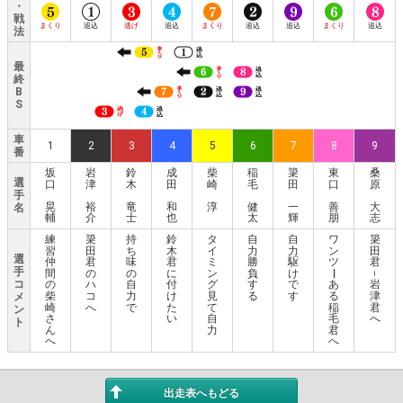
・
戦
まくり
追込
逃げ
追込
まくり
追込
追込
まくり
追込
法
最
終
B
S
車
1
2
3
4
5
6
7
8
9
番
坂
岩
鈴
成
柴
稲
簗
東
桑
選
口
津
木
田
崎
毛
田
口
原
手
晃
裕
竜
和
淳
健
一
善
大
名
輔
介
士
也
太
輝
朋
志
練
簗
持
鈴
タ
自
自
ワ
簗
習
田
ち
木
イ
力
力
ン
田
選
仲
君
味
君
ミ
勝
駆
ツ
君
手
間
の
の
に
ン
負
け
ー
－
コ
の
ハ
自
付
グ
す
で
あ
岩
柴
コ
力
け
見
る
す
る
津
メ
崎
へ
で
た
て
稲
君
ン
さ
い
自
毛
へ
ト
ん
力
君
へ
へ
出走表へもどる