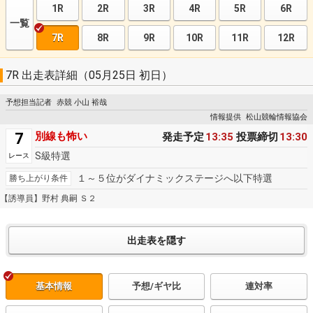
1R
2R
3R
4R
5R
6R
一覧
7R
8R
9R
10R
11R
12R
7R 出走表詳細（05月25日 初日）
予想担当記者
赤競 小山 裕哉
情報提供
松山競輪情報協会
7
別線も怖い
発走予定
13:35
投票締切
13:30
S級特選
レース
１～５位がダイナミックステージへ以下特選
勝ち上がり条件
【誘導員】野村 典嗣 Ｓ２
基本情報
予想/ギヤ比
連対率