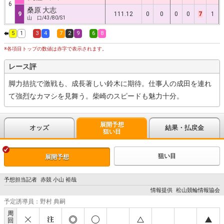
6
桑原 大志
9
111.12
0
0
0
0
7
1
山 口/43/80/S1
5
1
3
4
7
2
9
6
8
※各項目トップの数値は赤字で表示されます。
レース評
脚力拮抗で激戦も、成長著しい鈴木に期待。仕事人の成田を連れ
て強烈なカマシを見舞う。柴崎のスピードも魅力十分。
展開予想
オッズ
結果・払戻金
狙い目
狙い目
展開予想
予想担当記者
赤競 小山 裕哉
情報提供
松山競輪情報協会
予定誘導員：野村 典嗣
周
回