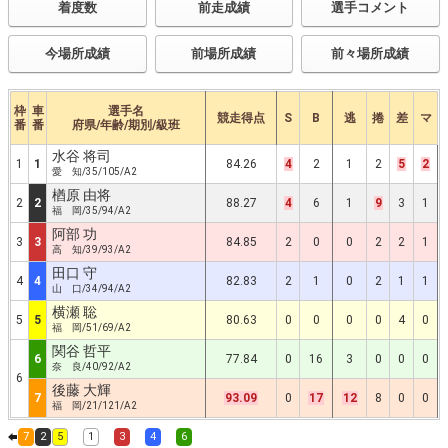
着度数
前走成績
選手コメント
今場所成績
前場所成績
前々場所成績
枠
車
選手名
競走得点
S
B
逃
捲
差
マ
番
番
府県/年齢/期別/級班
水谷 将司
1
1
84.26
4
2
1
2
5
2
愛 知/35/105/A2
楢原 由将
2
2
88.27
4
6
1
9
3
1
福 岡/35/94/A2
阿部 功
3
3
84.85
2
0
0
2
2
1
高 知/39/93/A2
田口 守
4
4
82.83
2
1
0
2
1
1
山 口/34/94/A2
横瀬 聡
5
5
80.63
0
0
0
0
4
0
福 岡/51/69/A2
関谷 哲平
6
77.84
0
16
3
0
0
0
奈 良/40/92/A2
6
後藤 大輝
7
93.09
0
17
12
8
0
0
福 岡/21/121/A2
7
2
5
1
3
4
6