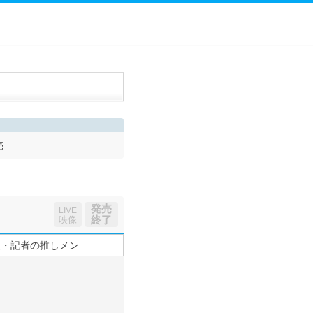
売
発売
LIVE
終了
映像
望・記者の推しメン