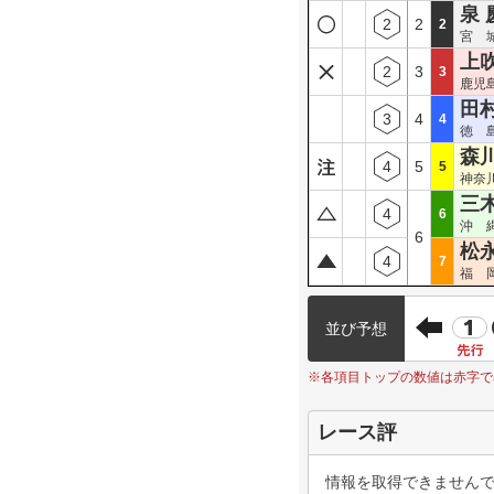
泉 
2
2
2
宮 城
上
2
3
3
鹿児島
田村
3
4
4
徳 島
森川
4
5
5
神奈川
三木
4
6
沖 縄
6
松永
4
7
福 岡
並び予想
※各項目トップの数値は赤字で
レース評
情報を取得できません