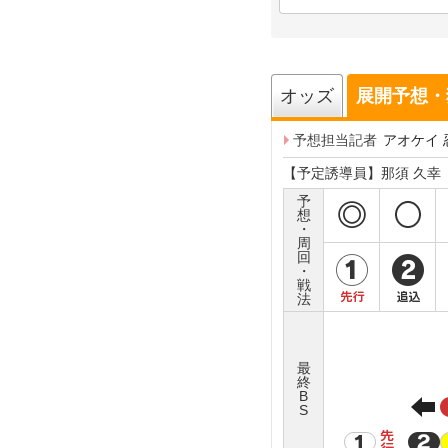
オッズ
展開予想・
予想担当記者
アオケイ 
【予定誘導員】那須 久幸
予
想
・
周
回
・
戦
法
最
終
B
S