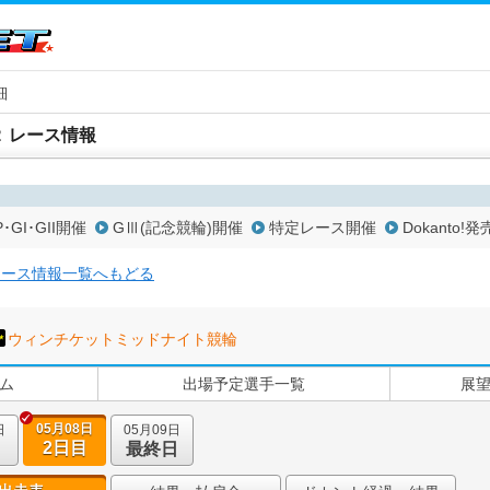
細
２ レース情報
P･GI･GII開催
GⅢ(記念競輪)開催
特定レース開催
Dokanto!発
レース情報一覧へもどる
ウィンチケットミッドナイト競輪
ム
出場予定選手一覧
展
05月08日
日
05月09日
2日目
最終日