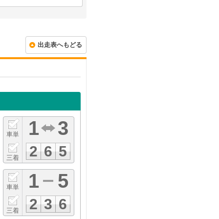
出走表へもどる
1
3
車単
2
6
5
三着
1
5
車単
2
3
6
三着