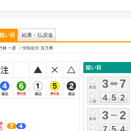
狙い目
結果・払戻金
竹林 一彦
情報提供
百万弗
狙い目
3
7
車単
4
5
2
三着
3
2
車単
7
5
4