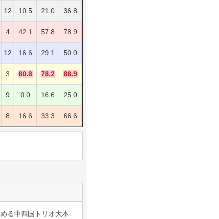
12
10.5
21.0
36.8
4
42.1
57.8
78.9
12
16.6
29.1
50.0
3
60.8
78.2
86.9
9
0.0
16.6
25.0
8
16.6
33.3
66.6
固める中四国トリオ大本