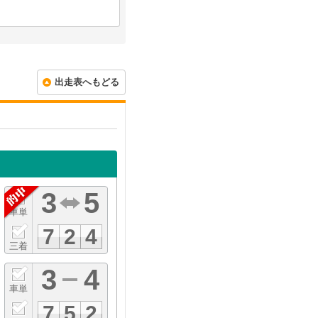
出走表へもどる
3
5
車単
7
2
4
三着
3
4
車単
7
5
2