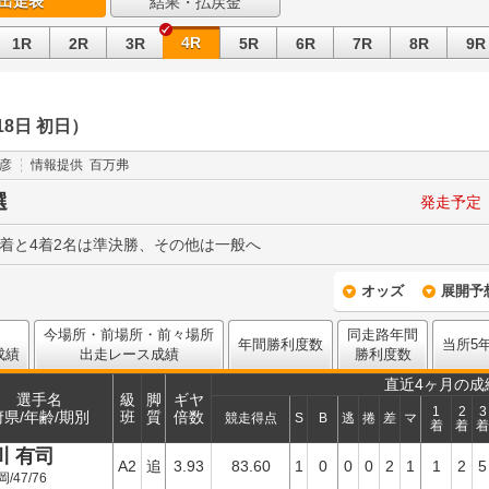
出走表
結果・払戻金
4R
1R
2R
3R
5R
6R
7R
8R
9R
18日 初日）
一彦
情報提供
百万弗
選
発走予定
3着と4着2名は準決勝、その他は一般へ
オッズ
展開予
今場所・前場所・前々場所
同走路年間
年間勝利度数
当所5
成績
出走レース成績
勝利度数
直近4ヶ月の成
選手名
級
脚
ギヤ
1
2
3
府県/年齢/期別
班
質
倍数
競走得点
S
B
逃
捲
差
マ
着
着
着
川 有司
A2
追
3.93
83.60
1
0
0
0
2
1
1
2
5
/47/76