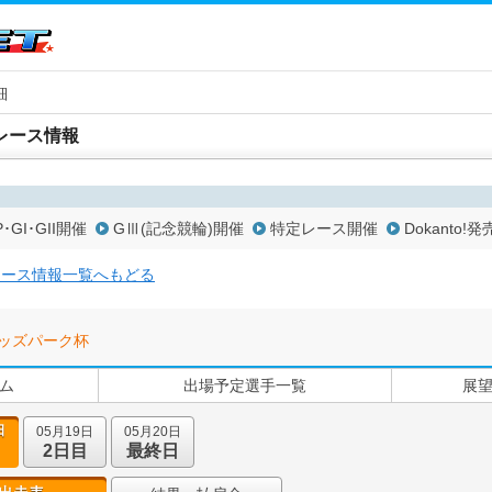
細
レース情報
P･GI･GII開催
GⅢ(記念競輪)開催
特定レース開催
Dokanto!発
レース情報一覧へもどる
ッズパーク杯
ム
出場予定選手一覧
展
日
05月19日
05月20日
2日目
最終日