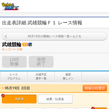
出走表詳細 武雄競輪Ｆ１ レース情報
05月19日の開催レース情報一覧へもどる
武雄競輪
オッズパーク杯
LIVE
発売
映像
終了
レース
出場予定
展望
プログラム
選手一覧
推しメン
05月19日
2日目
開催日程選択
出走表
結果・払戻金