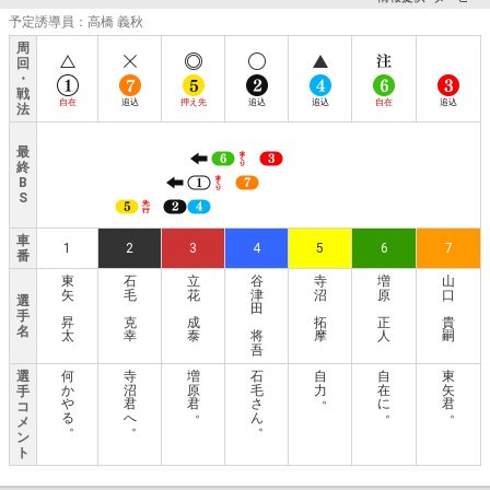
予定誘導員：高橋 義秋
周
回
・
戦
自在
追込
押え先
追込
追込
自在
追込
法
最
終
B
S
車
1
2
3
4
5
6
7
番
東
石
立
谷
寺
増
山
矢
毛
花
津
沼
原
口
選
田
手
昇
克
成
拓
正
貴
名
太
幸
泰
将
摩
人
嗣
吾
選
何
寺
増
石
自
自
東
か
沼
原
毛
力
在
矢
手
。
や
君
君
さ
に
君
コ
。
。
。
る
へ
ん
メ
。
。
。
ン
ト