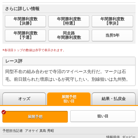
さらに詳しい情報
年間勝利度数
年間勝利度数
年間勝利度数
【決勝】
【特選】
【準決】
年間勝利度数
同走路
当所5年
【予選】
年間勝利度数
※各項目トップの数値は赤字で表示されます。
レース評
同型不在の組み合わせで寺沼のマイペース先行だ。マークは石
毛。前日競られた増原はいるが死守したい。別線狙いは九州勢。
展開予想
オッズ
結果・払戻金
狙い目
狙い目
展開予想
予想担当記者
アオケイ 真島 秀昭
情報提供
ダービー